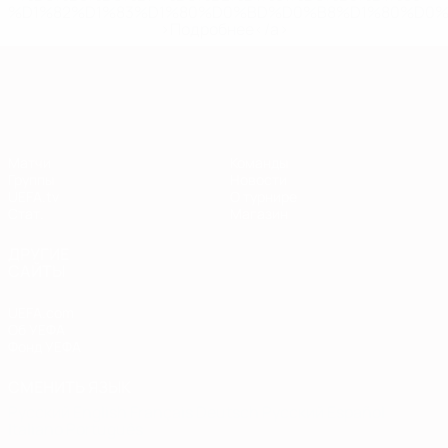
%D1%82%D1%83%D1%80%D0%BD%D0%B8%D1%80%D0%
>Подробнее</a>
Европейская квалификация
Матчи
Команды
Группы
Новости
UEFA.tv
О турнире
Стат.
Магазин
ДРУГИЕ
САЙТЫ
UEFA.com
Об УЕФА
Фонд УЕФА
СМЕНИТЬ ЯЗЫК
Русский
English
Français
Deutsch
Русский
Español
Italiano
Português