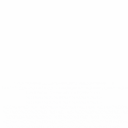
* Исключена до дальнейшего уведомления. <a
href='https://ru.uefa.com/insideuefa/mediaservices/medi
148df8afec70-8ace600b6288-1000--
%D1%84%D0%B8%D1%84%D0%B0-
%D1%83%D0%B5%D1%84%D0%B0-
%D0%B8%D1%81%D0%BA%D0%BB%D1%8E%D1%87%D0%
%D1%80%D0%BE%D1%81%D1%81%D0%B8%D0%B8%D1%
%D0%BA%D0%BB%D1%83%D0%B1%D1%8B-%D0%B8-
%D1%81%D0%B1%D0%BE%D1%80%D0%BD%D1%8B%D0%
%D0%B8%D0%B7-%D0%B2%D1%81%D0%B5%D1%85-