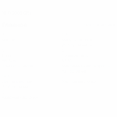
ДАТА РОЖДЕНИЯ
18.11.2000 (25)
Главное
Вся статистика
3
153
Матчи
Минуты на поле
25,5 ср. за матч
0
0
Голы
Голевые пасы
88,34%
33,35
Точность пасов
Максимальная скорость
32,1 ср. за матч
18,35
0
Дистанция (км)
Желтые карточки
3,06 ср. за матч
0
Красные карточки