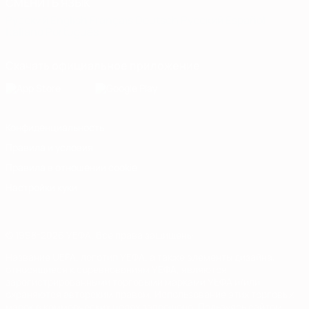
СМЕНИТЬ ЯЗЫК
Русский
English
Français
Deutsch
Русский
Español
Italiano
Português
Скачать официальное приложение
Конфиденциальность
Правила и условия
Правила в отношении cookie
Настройки куки
© 1998-2026 УЕФА. Все права защищены
Название UEFA, логотип УЕФА, а также элементы дизайна,
относящиеся к соревнованиям УЕФА, являются
зарегистрированными торговыми марками УЕФА и/или
охраняются авторским правом. Использование этих торговых
марок в коммерческих целях запрещено. Пользуясь сайтом