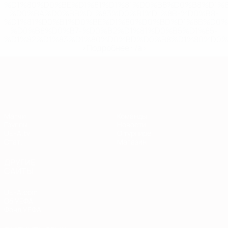
%D1%80%D0%BE%D1%81%D1%81%D0%B8%D0%B8%D1%
%D0%BA%D0%BB%D1%83%D0%B1%D1%8B-%D0%B8-
%D1%81%D0%B1%D0%BE%D1%80%D0%BD%D1%8B%D0%
%D0%B8%D0%B7-%D0%B2%D1%81%D0%B5%D1%85-
%D1%82%D1%83%D1%80%D0%BD%D0%B8%D1%80%D0%
>Подробнее</a>
Европейская квалификация
Матчи
Команды
Группы
Новости
UEFA.tv
О турнире
Стат.
Магазин
ДРУГИЕ
САЙТЫ
UEFA.com
Об УЕФА
Фонд УЕФА