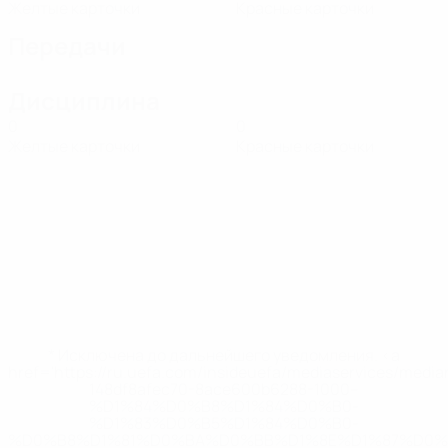
Желтые карточки
Красные карточки
Передачи
Дисциплина
0
0
Желтые карточки
Красные карточки
* Исключена до дальнейшего уведомления. <a
href='https://ru.uefa.com/insideuefa/mediaservices/medi
148df8afec70-8ace600b6288-1000--
%D1%84%D0%B8%D1%84%D0%B0-
%D1%83%D0%B5%D1%84%D0%B0-
%D0%B8%D1%81%D0%BA%D0%BB%D1%8E%D1%87%D0%