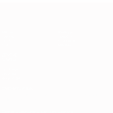
Европейская квалификация
Матчи
Команды
Группы
Новости
UEFA.tv
О турнире
Стат.
Магазин
ДРУГИЕ
САЙТЫ
UEFA.com
Об УЕФА
Фонд УЕФА
СМЕНИТЬ ЯЗЫК
Русский
English
Français
Deutsch
Русский
Español
Italiano
Português
Скачать официальное приложение