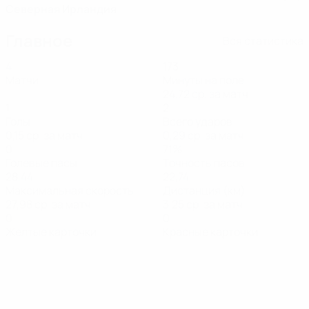
Северная Ирландия
Главное
Вся статистика
4
173
Матчи
Минуты на поле
24,72 ср. за матч
1
2
Голы
Всего ударов
0,15 ср. за матч
0,29 ср. за матч
0
71%
Голевые пасы
Точность пасов
28,44
22,74
Максимальная скорость
Дистанция (км)
27,98 ср. за матч
3,25 ср. за матч
0
0
Желтые карточки
Красные карточки