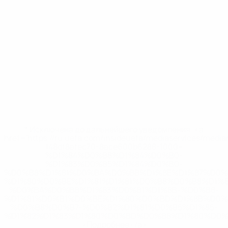
* Исключена до дальнейшего уведомления. <a
href='https://ru.uefa.com/insideuefa/mediaservices/medi
148df8afec70-8ace600b6288-1000--
%D1%84%D0%B8%D1%84%D0%B0-
%D1%83%D0%B5%D1%84%D0%B0-
%D0%B8%D1%81%D0%BA%D0%BB%D1%8E%D1%87%D0%
%D1%80%D0%BE%D1%81%D1%81%D0%B8%D0%B8%D1%
%D0%BA%D0%BB%D1%83%D0%B1%D1%8B-%D0%B8-
%D1%81%D0%B1%D0%BE%D1%80%D0%BD%D1%8B%D0%
%D0%B8%D0%B7-%D0%B2%D1%81%D0%B5%D1%85-
%D1%82%D1%83%D1%80%D0%BD%D0%B8%D1%80%D0%
>Подробнее</a>