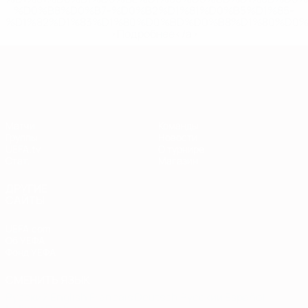
%D0%B8%D0%B7-%D0%B2%D1%81%D0%B5%D1%85-
%D1%82%D1%83%D1%80%D0%BD%D0%B8%D1%80%D0%
>Подробнее</a>
Европейская квалификация
Матчи
Команды
Группы
Новости
UEFA.tv
О турнире
Стат.
Магазин
ДРУГИЕ
САЙТЫ
UEFA.com
Об УЕФА
Фонд УЕФА
СМЕНИТЬ ЯЗЫК
Русский
English
Français
Deutsch
Русский
Español