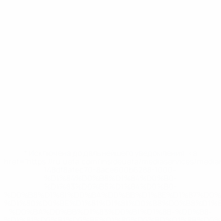
* Исключена до дальнейшего уведомления. <a
href='https://ru.uefa.com/insideuefa/mediaservices/medi
148df8afec70-8ace600b6288-1000--
%D1%84%D0%B8%D1%84%D0%B0-
%D1%83%D0%B5%D1%84%D0%B0-
%D0%B8%D1%81%D0%BA%D0%BB%D1%8E%D1%87%D0%
%D1%80%D0%BE%D1%81%D1%81%D0%B8%D0%B8%D1%
%D0%BA%D0%BB%D1%83%D0%B1%D1%8B-%D0%B8-
%D1%81%D0%B1%D0%BE%D1%80%D0%BD%D1%8B%D0%