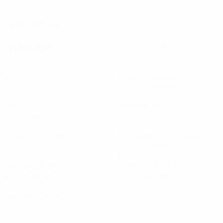
ДАТА РОЖДЕНИЯ
06.10.2001 (24)
Главное
Вся статистика
5
262
Матчи
Минуты на поле
37,43 ср. за матч
1
0
Голы
Голевые пасы
0,15 ср. за матч
83%
30,96
Точность пасов
Максимальная скорость
27,93 ср. за матч
31,56
1
Дистанция (км)
Желтые карточки
4,51 ср. за матч
0,15 ср. за матч
0
Красные карточки