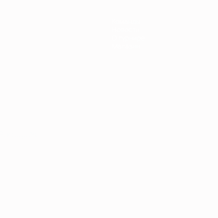
Команды
Новости
О турнире
Магазин
Português