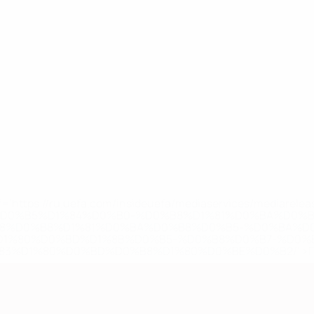
='https://ru.uefa.com/insideuefa/mediaservices/mediarel
%D0%B5%D1%84%D0%B0-%D0%B8%D1%81%D0%BA%D0%B
B8%D0%B8%D1%81%D0%BA%D0%B8%D0%B5-%D0%BA%D0
D1%80%D0%BD%D1%8B%D0%B5-%D0%B8%D0%B7-%D0%B
83%D1%80%D0%BD%D0%B8%D1%80%D0%BE%D0%B2/' >По