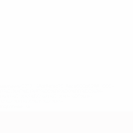
eases/news/0272-148df8afec70-8ace600b6288-1000--
B%D1%8E%D1%87%D0%B8%D0%BB%D0%B8-
%BB%D1%83%D0%B1%D1%8B-%D0%B8-
2%D1%81%D0%B5%D1%85-
дробнее</a>