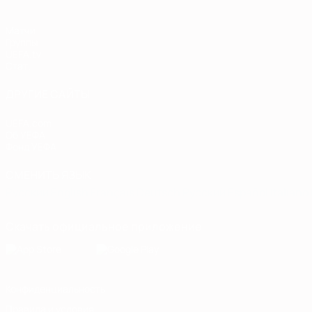
Матчи
Группы
UEFA.tv
Стат.
ДРУГИЕ САЙТЫ
UEFA.com
Об УЕФА
Фонд УЕФА
СМЕНИТЬ ЯЗЫК
Русский
English
Français
Deutsch
Русский
Español
Italiano
Скачать официальное приложение
Конфиденциальность
Правила и условия