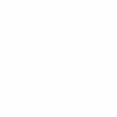
152
Минуты на поле
76 ср. за матч
11
Всего ударов
5,5 ср. за матч
88%
Точность пасов
14,72
Дистанция (км)
7,36 ср. за матч
0
Красные карточки