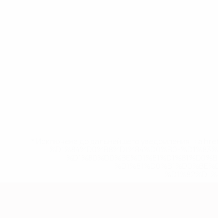
* Исключена до дальнейшего уведомления. <a href
%D1%84%D0%B8%D1%84%D0%B0-%D1%83
%D1%80%D0%BE%D1%81%D1%81%D0%
%D1%81%D0%B1%D0%BE%
%D1%82%D1%
Европейская квалификация