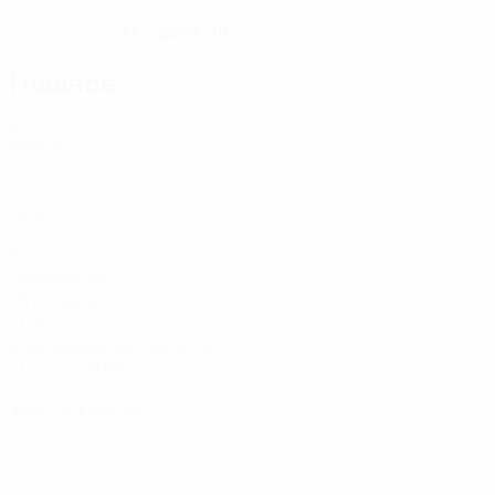
13.7.2007 (19)
ДАТА РОЖДЕНИЯ
Главное
2
Матчи
0
Голы
3
Голевые пасы
1,5 ср. за матч
31,96
Максимальная скорость
31,59 ср. за матч
0
Желтые карточки