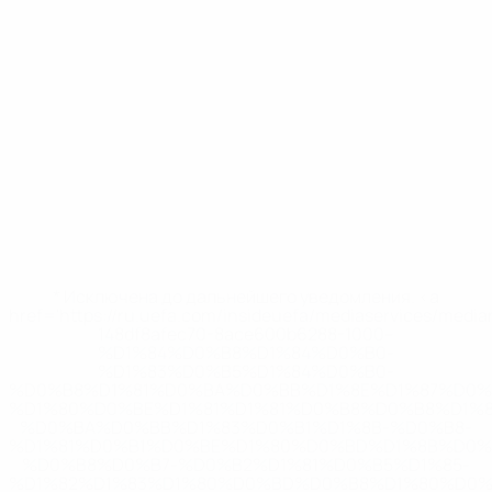
* Исключена до дальнейшего уведомления. <a
href='https://ru.uefa.com/insideuefa/mediaservices/medi
148df8afec70-8ace600b6288-1000--
%D1%84%D0%B8%D1%84%D0%B0-
%D1%83%D0%B5%D1%84%D0%B0-
%D0%B8%D1%81%D0%BA%D0%BB%D1%8E%D1%87%D0%
%D1%80%D0%BE%D1%81%D1%81%D0%B8%D0%B8%D1%
%D0%BA%D0%BB%D1%83%D0%B1%D1%8B-%D0%B8-
%D1%81%D0%B1%D0%BE%D1%80%D0%BD%D1%8B%D0%
%D0%B8%D0%B7-%D0%B2%D1%81%D0%B5%D1%85-
%D1%82%D1%83%D1%80%D0%BD%D0%B8%D1%80%D0%