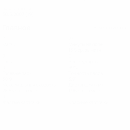
ДАТА РОЖДЕНИЯ
30.5.2007 (19)
Главное
Вся статистика
2
27
Матчи
Минуты на поле
13,5 ср. за матч
0
0
Голы
Всего ударов
0
80%
Голевые пасы
Точность пасов
30,9
3,91
Максимальная скорость
Дистанция (км)
28,53 ср. за матч
1,96 ср. за матч
0
0
Желтые карточки
Красные карточки