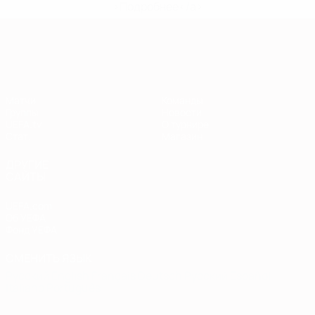
>Подробнее</a>
Европейская квалификация
Матчи
Команды
Группы
Новости
UEFA.tv
О турнире
Стат.
Магазин
ДРУГИЕ
САЙТЫ
UEFA.com
Об УЕФА
Фонд УЕФА
СМЕНИТЬ ЯЗЫК
Русский
English
Français
Deutsch
Русский
Español
Italiano
Português