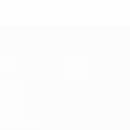
%D0%BA%D0%BB%D1%83%D0%B1%D1%8B-%D0%B8-
%D1%81%D0%B1%D0%BE%D1%80%D0%BD%D1%8B%D0%
%D0%B8%D0%B7-%D0%B2%D1%81%D0%B5%D1%85-
%D1%82%D1%83%D1%80%D0%BD%D0%B8%D1%80%D0%
>Подробнее</a>
Европейская квалификация
Матчи
Команды
Группы
Новости
UEFA.tv
О турнире
Стат.
Магазин
ДРУГИЕ
САЙТЫ
UEFA.com
Об УЕФА
Фонд УЕФА
СМЕНИТЬ ЯЗЫК