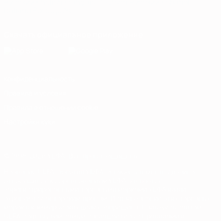
Русский
English
Français
Deutsch
Русский
Español
Italiano
Português
Скачать официальное приложение
Конфиденциальность
Правила и условия
Правила в отношении cookie
Настройки куки
© 1998-2026 УЕФА. Все права защищены
Название UEFA, логотип УЕФА, а также элементы дизайна,
относящиеся к соревнованиям УЕФА, являются
зарегистрированными торговыми марками УЕФА и/или
охраняются авторским правом. Использование этих торговых
марок в коммерческих целях запрещено. Пользуясь сайтом
UEFA.com, вы тем самым соглашаетесь с Правилами и