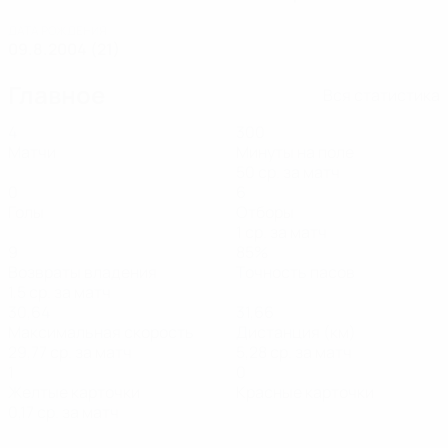
ДАТА РОЖДЕНИЯ
09.8.2004 (21)
Главное
Вся статистика
4
300
Матчи
Минуты на поле
50 ср. за матч
0
6
Голы
Отборы
1 ср. за матч
9
85%
Возвраты владения
Точность пасов
1,5 ср. за матч
30,64
31,66
Максимальная скорость
Дистанция (км)
29,77 ср. за матч
5,28 ср. за матч
1
0
Желтые карточки
Красные карточки
0,17 ср. за матч