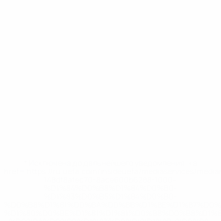
* Исключена до дальнейшего уведомления. <a
href='https://ru.uefa.com/insideuefa/mediaservices/medi
148df8afec70-8ace600b6288-1000--
%D1%84%D0%B8%D1%84%D0%B0-
%D1%83%D0%B5%D1%84%D0%B0-
%D0%B8%D1%81%D0%BA%D0%BB%D1%8E%D1%87%D0%
%D1%80%D0%BE%D1%81%D1%81%D0%B8%D0%B8%D1%