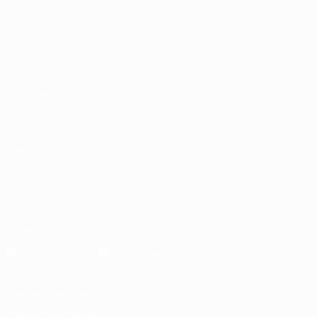
Матчи
Группы
UEFA.tv
Стат.
ДРУГИЕ САЙТЫ
UEFA.com
Об УЕФА
Фонд УЕФА
СМЕНИТЬ ЯЗЫК
Русский
English
Français
Deutsch
Русский
Español
Italiano
Скачать официальное приложение
Конфиденциальность
Правила и условия