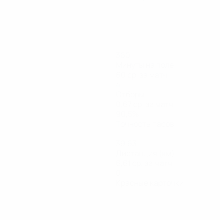
360
Минуты на поле
60 ср. за матч
4
Отборы
0,67 ср. за матч
90,5%
Точность пасов
39,63
Дистанция (км)
6,61 ср. за матч
0
Красные карточки