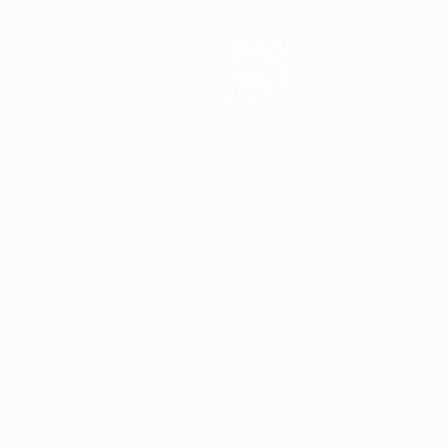
Команды
Новости
О турнире
Магазин
Português