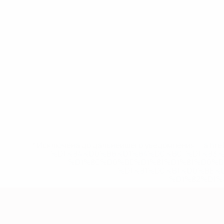
* Исключена до дальнейшего уведомления. <a href
%D1%84%D0%B8%D1%84%D0%B0-%D1%83
%D1%80%D0%BE%D1%81%D1%81%D0%
%D1%81%D0%B1%D0%BE%
%D1%82%D1%
Европейская квалификация