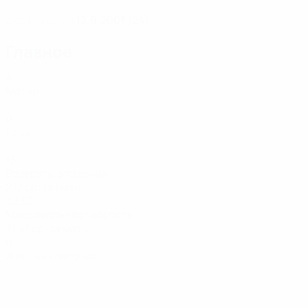
12.9.2001 (24)
ДАТА РОЖДЕНИЯ
Главное
4
Матчи
0
Голы
13
Возвраты владения
2,17 ср. за матч
32,32
Максимальная скорость
31,47 ср. за матч
0
Желтые карточки