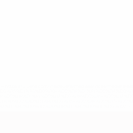
='https://ru.uefa.com/insideuefa/mediaservices/mediarel
%D0%B5%D1%84%D0%B0-%D0%B8%D1%81%D0%BA%D0%B
B8%D0%B8%D1%81%D0%BA%D0%B8%D0%B5-%D0%BA%D0
D1%80%D0%BD%D1%8B%D0%B5-%D0%B8%D0%B7-%D0%B
83%D1%80%D0%BD%D0%B8%D1%80%D0%BE%D0%B2/' >По