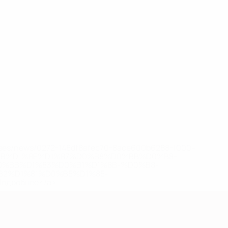
eases/news/0272-148df8afec70-8ace600b6288-1000--
B%D1%8E%D1%87%D0%B8%D0%BB%D0%B8-
%BB%D1%83%D0%B1%D1%8B-%D0%B8-
2%D1%81%D0%B5%D1%85-
дробнее</a>