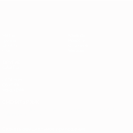
Европейская квалификация
Матчи
Команды
Группы
Новости
UEFA.tv
О турнире
Стат.
Магазин
ДРУГИЕ
САЙТЫ
UEFA.com
Об УЕФА
Фонд УЕФА
СМЕНИТЬ ЯЗЫК
Русский
English
Français
Deutsch
Русский
Español
Italiano
Português
Скачать официальное приложение