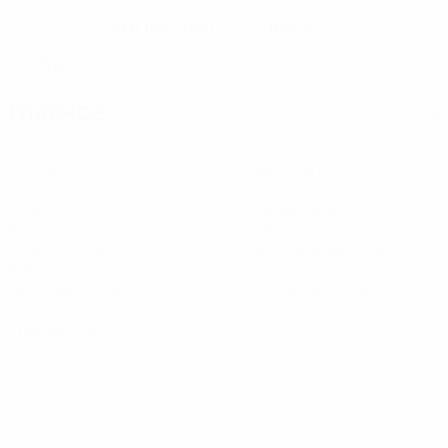
21.8.1982 (43)
168 см
ДАТА РОЖДЕНИЯ
РОСТ
75 кг
ВЕС
Главное
Вся статистика
1
57
Матчи
Минуты на поле
0
0
Голы
Голевые пасы
67%
24,74
Точность пасов
Максимальная скорость
6,81
0
Дистанция (км)
Желтые карточки
0
Красные карточки