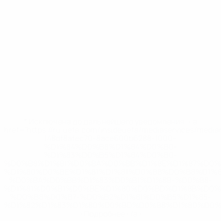
* Исключена до дальнейшего уведомления. <a
href='https://ru.uefa.com/insideuefa/mediaservices/medi
148df8afec70-8ace600b6288-1000--
%D1%84%D0%B8%D1%84%D0%B0-
%D1%83%D0%B5%D1%84%D0%B0-
%D0%B8%D1%81%D0%BA%D0%BB%D1%8E%D1%87%D0%
%D1%80%D0%BE%D1%81%D1%81%D0%B8%D0%B8%D1%
%D0%BA%D0%BB%D1%83%D0%B1%D1%8B-%D0%B8-
%D1%81%D0%B1%D0%BE%D1%80%D0%BD%D1%8B%D0%
%D0%B8%D0%B7-%D0%B2%D1%81%D0%B5%D1%85-
%D1%82%D1%83%D1%80%D0%BD%D0%B8%D1%80%D0%
>Подробнее</a>