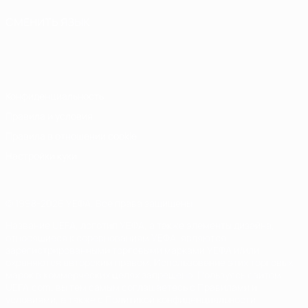
СМЕНИТЬ ЯЗЫК
Русский
English
Français
Deutsch
Русский
Español
Italiano
Português
Конфиденциальность
Правила и условия
Правила в отношении cookie
Настройки куки
© 1998-2026 УЕФА. Все права защищены
Название UEFA, логотип УЕФА, а также элементы дизайна,
относящиеся к соревнованиям УЕФА, являются
зарегистрированными торговыми марками УЕФА и/или
охраняются авторским правом. Использование этих торговых
марок в коммерческих целях запрещено. Пользуясь сайтом
UEFA.com, вы тем самым соглашаетесь с Правилами и
условиями, а также с Политикой конфиденциальности