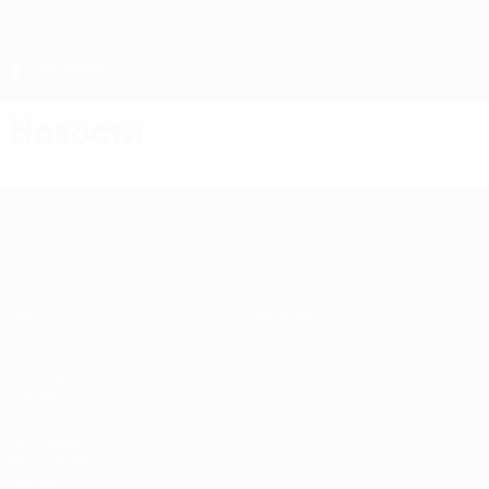
Skip
to
main
content
Финалиссима
Новости
Финалиссима
Матч
Магазин
Новости
ДРУГИЕ
САЙТЫ
UEFA.com
Фонд УЕФА
Магазин