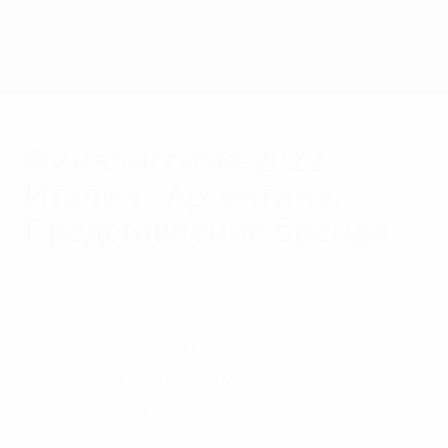
Skip
to
main
content
Финалиссима
Финалиссима-2022,
Италия - Аргентина.
Представление бренда
вторник, 22 марта 2022 г.
Представлен бренд Финалиссимы,
главным элементом которого стал
лавровый венок, символизирующий
единство и триумф.