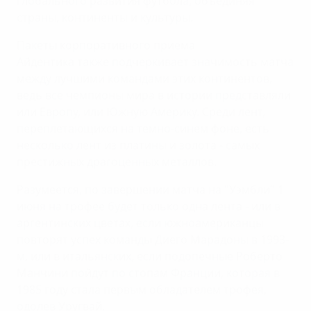
глобального развития футбола, объединяя
страны, континенты и культуры.
Пакеты корпоративного приема
Айдентика также подчеркивает значимость матча
между лучшими командами этих континентов,
ведь все чемпионы мира в истории представляли
или Европу, или Южную Америку. Среди лент,
переплетающихся на темно-синем фоне, есть
несколько лент из платины и золота - самых
престижных драгоценных металлов.
Разумеется, по завершении матча на "Уэмбли" 1
июня на трофее будет только одна лента - или в
аргентинских цветах, если южноамериканцы
повторят успех команды Диего Марадоны в 1993-
м, или в итальянских, если подопечные Роберто
Манчини пойдут по стопам Франции, которая в
1985 году стала первым обладателем трофея,
одолев Уругвай.