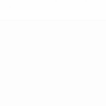
Финалиссима-2022 Италия - Аргентина: "Уэмбли",
Лондон
Финалиссима
Матч
Магазин
Новости
ДРУГИЕ
САЙТЫ
UEFA.com
Фонд УЕФА
Магазин
Конфиденциальность
Правила и условия