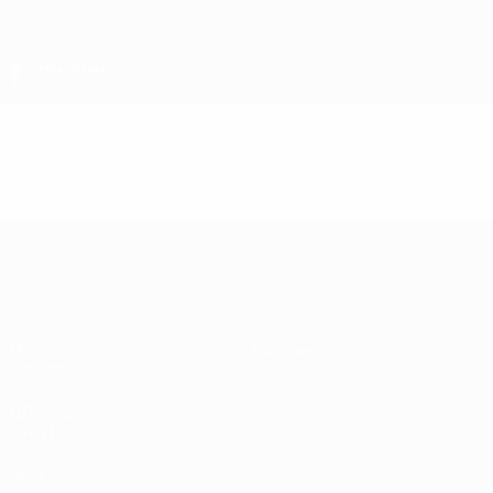
Skip
to
main
content
Финалиссима
Видео
Главное
Финалиссима
Матч
Магазин
Новости
ДРУГИЕ
САЙТЫ
UEFA.com