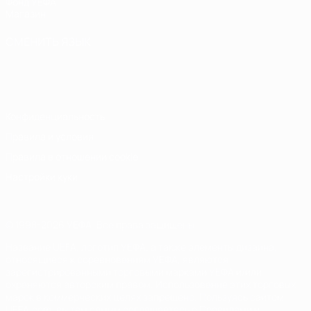
Фонд УЕФА
Магазин
СМЕНИТЬ ЯЗЫК
Русский
English
Français
Deutsch
Русский
Español
Italiano
Português
Конфиденциальность
Правила и условия
Правила в отношении cookie
Настройки куки
© 1998-2026 УЕФА. Все права защищены
Название UEFA, логотип УЕФА, а также элементы дизайна,
относящиеся к соревнованиям УЕФА, являются
зарегистрированными торговыми марками УЕФА и/или
охраняются авторским правом. Использование этих торговых
марок в коммерческих целях запрещено. Пользуясь сайтом
UEFA.com, вы тем самым соглашаетесь с Правилами и