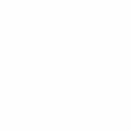
21
Пропущенные голы
3,5 ср. за матч
3
Красные карточки
0,5 ср. за матч
Жуби
Кадивар
Моссберг
Сааф
Седерквист
Смайлович
Фу
ющий
Нападающий
Защитник
Защитник
Вратарь
Нападающий
Защитник
На
='https://ru.uefa.com/insideuefa/mediaservices/mediarel
%D0%B5%D1%84%D0%B0-%D0%B8%D1%81%D0%BA%D0%B
B8%D0%B8%D1%81%D0%BA%D0%B8%D0%B5-%D0%BA%D0