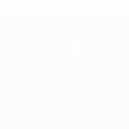
D1%80%D0%BD%D1%8B%D0%B5-%D0%B8%D0%B7-%D0%B
83%D1%80%D0%BD%D0%B8%D1%80%D0%BE%D0%B2/' >По
Новости
История
О турнире
Магазин
Português