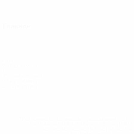
Главное
16
Голы
2,67 ср. за матч
14
Желтые карточки
2,34 ср. за матч
Вся статистика
Состав
Азизи
Айранджы
Алтун
Атай
Беян
Гаши
Нападающий
Вратарь
Вратарь
Нападающий
Напада
Наджафи
Нападающий
* Исключена до дальнейшего уведомления. <a href
%D1%84%D0%B8%D1%84%D0%B0-%D1%83
%D1%80%D0%BE%D1%81%D1%81%D0%