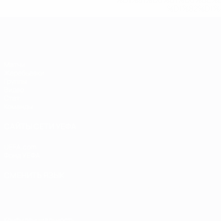
%D1%81%D0%B1%D0%BE%
%D1%82%D1%
ЕВРО по футзалу
Матчи
Жеребьевки
Группы
Видео
Стат.
Команды
САЙТЫ СЕТИ УЕФА
UEFA.com
Фонд УЕФА
СМЕНИТЬ ЯЗЫК
Русский
English
Français
Deutsch
Русский
Español
Italiano
Конфиденциальность