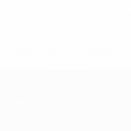
* Исключена до дальнейшего уведомления. <a
href='https://ru.uefa.com/insideuefa/mediaservices/medi
148df8afec70-8ace600b6288-1000--
%D1%84%D0%B8%D1%84%D0%B0-
%D1%83%D0%B5%D1%84%D0%B0-
%D0%B8%D1%81%D0%BA%D0%BB%D1%8E%D1%87%D0%
%D1%80%D0%BE%D1%81%D1%81%D0%B8%D0%B8%D1%
%D0%BA%D0%BB%D1%83%D0%B1%D1%8B-%D0%B8-
%D1%81%D0%B1%D0%BE%D1%80%D0%BD%D1%8B%D0%
%D0%B8%D0%B7-%D0%B2%D1%81%D0%B5%D1%85-
%D1%82%D1%83%D1%80%D0%BD%D0%B8%D1%80%D0%
>Подробнее</a>
ЕВРО по футзалу
Матчи
Новости
Жеребьевки
История
Группы
О турнире
Видео
Магазин
Стат.
Команды