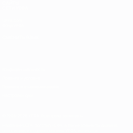
САЙТЫ
СЕТИ УЕФА
UEFA.com
Фонд УЕФА
СМЕНИТЬ ЯЗЫК
Русский
English
Français
Deutsch
Русский
Español
Italiano
Português
Конфиденциальность
Правила и условия
Правила в отношении cookie
Настройки куки
© 1998-2026 УЕФА. Все права защищены
Название UEFA, логотип УЕФА, а также элементы дизайна,
относящиеся к соревнованиям УЕФА, являются