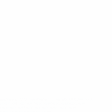
Все матчи
ровски
Рамадан
Рамадани
Сефери
Стояновски
Фера
Цека
арь
Нападающий
Защитник
Нападающий
Вратарь
Вратарь
Нападающ
eases/news/0272-148df8afec70-8ace600b6288-1000--
B%D1%8E%D1%87%D0%B8%D0%BB%D0%B8-
%BB%D1%83%D0%B1%D1%8B-%D0%B8-