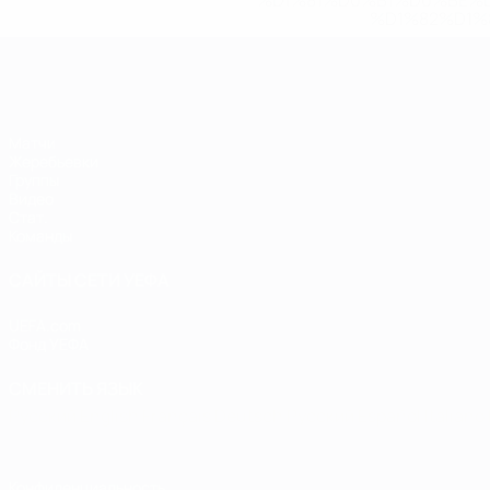
%D1%81%D0%B1%D0%BE%
%D1%82%D1%
ЕВРО по футзалу
Матчи
Жеребьевки
Группы
Видео
Стат.
Команды
САЙТЫ СЕТИ УЕФА
UEFA.com
Фонд УЕФА
СМЕНИТЬ ЯЗЫК
Русский
English
Français
Deutsch
Русский
Español
Italiano
Конфиденциальность