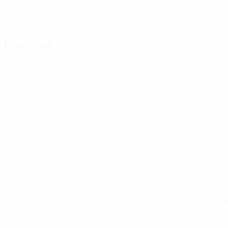
Главное
3
Голы
0,5 ср. за матч
10
Желтые карточки
1,67 ср. за матч
Вся статистика
Состав
Дандан
Димков
Зибери
Исмаили
Крстевски
Л
Нападающий
Нападающий
Нападающий
Нападающий
Защитник
За
* Исключена до дальнейшего уведомления. <a href
%D1%84%D0%B8%D1%84%D0%B0-%D1%83
%D1%80%D0%BE%D1%81%D1%81%D0%