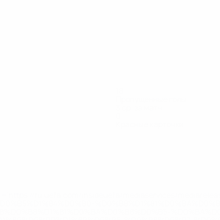
18
Пропущенные голы
3 ср. за матч
0
Красные карточки
евески
Леовски
Мар.
Михайлов
Пеев
Петрович
Пет
щитник
Нападающий
Защитник
Полузащитник
Нападающий
Врат
Тодоровски
Нападающий
='https://ru.uefa.com/insideuefa/mediaservices/mediarel
%D0%B5%D1%84%D0%B0-%D0%B8%D1%81%D0%BA%D0%B
B8%D0%B8%D1%81%D0%BA%D0%B8%D0%B5-%D0%BA%D0