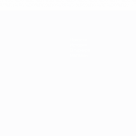
D1%80%D0%BD%D1%8B%D0%B5-%D0%B8%D0%B7-%D0%B
83%D1%80%D0%BD%D0%B8%D1%80%D0%BE%D0%B2/' >По
Новости
История
О турнире
Магазин
Português