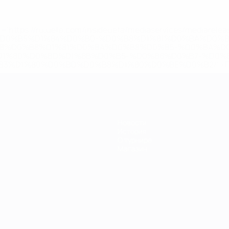
='https://ru.uefa.com/insideuefa/mediaservices/mediarel
%D0%B5%D1%84%D0%B0-%D0%B8%D1%81%D0%BA%D0%B
B8%D0%B8%D1%81%D0%BA%D0%B8%D0%B5-%D0%BA%D0
D1%80%D0%BD%D1%8B%D0%B5-%D0%B8%D0%B7-%D0%B
83%D1%80%D0%BD%D0%B8%D1%80%D0%BE%D0%B2/' >По
Новости
История
О турнире
Магазин