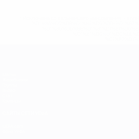
* Исключена до дальнейшего уведомления. <a href
%D1%84%D0%B8%D1%84%D0%B0-%D1%83
%D1%80%D0%BE%D1%81%D1%81%D0%
%D1%81%D0%B1%D0%BE%
%D1%82%D1%
ЕВРО по футзалу
Матчи
Жеребьевки
Группы
Видео
Стат.
Команды
САЙТЫ СЕТИ УЕФА
UEFA.com
Фонд УЕФА