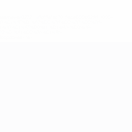
eases/news/0272-148df8afec70-8ace600b6288-1000--
B%D1%8E%D1%87%D0%B8%D0%BB%D0%B8-
%BB%D1%83%D0%B1%D1%8B-%D0%B8-
2%D1%81%D0%B5%D1%85-
дробнее</a>