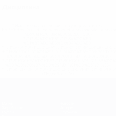
Дисциплина
* Исключена до дальнейшего уведомления. <a
href='https://ru.uefa.com/insideuefa/mediaservices/medi
148df8afec70-8ace600b6288-1000--
%D1%84%D0%B8%D1%84%D0%B0-
%D1%83%D0%B5%D1%84%D0%B0-
%D0%B8%D1%81%D0%BA%D0%BB%D1%8E%D1%87%D0%
%D1%80%D0%BE%D1%81%D1%81%D0%B8%D0%B8%D1%
%D0%BA%D0%BB%D1%83%D0%B1%D1%8B-%D0%B8-
%D1%81%D0%B1%D0%BE%D1%80%D0%BD%D1%8B%D0%
%D0%B8%D0%B7-%D0%B2%D1%81%D0%B5%D1%85-
%D1%82%D1%83%D1%80%D0%BD%D0%B8%D1%80%D0%
>Подробнее</a>
ЕВРО по футзалу
Матчи
Новости
Жеребьевки
История
Группы
О турнире