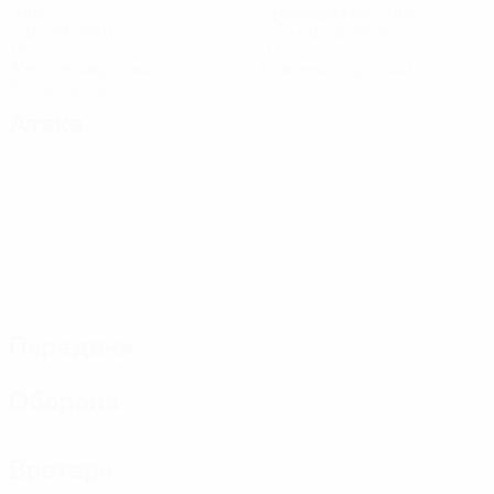
Голы
Пропущенные голы
2 ср. за матч
4,34 ср. за матч
13
0
Желтые карточки
Красные карточки
2,17 ср. за матч
Атака
Передачи
Оборона
Вратари