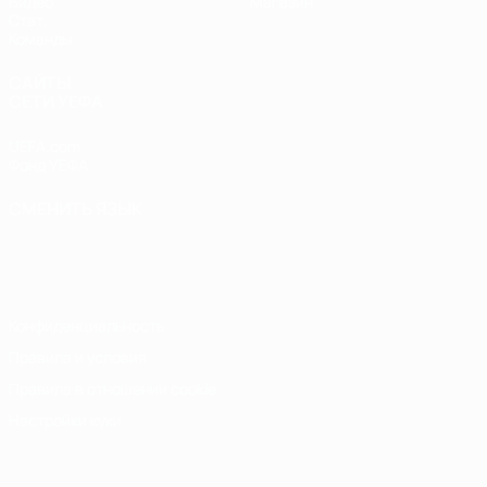
Видео
Магазин
Стат.
Команды
САЙТЫ
СЕТИ УЕФА
UEFA.com
Фонд УЕФА
СМЕНИТЬ ЯЗЫК
Русский
English
Français
Deutsch
Русский
Español
Italiano
Português
Конфиденциальность
Правила и условия
Правила в отношении cookie
Настройки куки