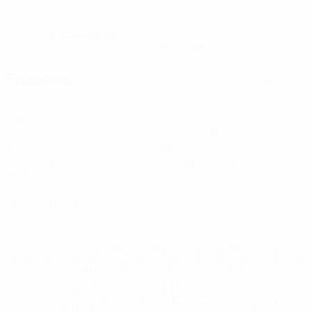
3
10
НОМЕР В КЛУБЕ
НОМЕР В СБОРНОЙ
Азербайджан
СТРАНА
ДАТА РОЖДЕНИЯ
06.5.1983 (43)
Главное
Вся статистика
2
3
Матчи
Всего ударов
1,5 ср. за матч
1
0
Голевые пасы
Желтые карточки
0,5 ср. за матч
0
Красные карточки
* Исключена до дальнейшего уведомления. <a
href='https://ru.uefa.com/insideuefa/mediaservices/medi
148df8afec70-8ace600b6288-1000--
%D1%84%D0%B8%D1%84%D0%B0-
%D1%83%D0%B5%D1%84%D0%B0-
%D0%B8%D1%81%D0%BA%D0%BB%D1%8E%D1%87%D0%