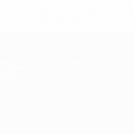
%D1%80%D0%BE%D1%81%D1%81%D0%B8%D0%B8%D1%
%D0%BA%D0%BB%D1%83%D0%B1%D1%8B-%D0%B8-
%D1%81%D0%B1%D0%BE%D1%80%D0%BD%D1%8B%D0%
%D0%B8%D0%B7-%D0%B2%D1%81%D0%B5%D1%85-
%D1%82%D1%83%D1%80%D0%BD%D0%B8%D1%80%D0%
>Подробнее</a>
ЕВРО по футзалу
Матчи
Новости
Жеребьевки
История
Группы
О турнире
Видео
Магазин
Стат.
Команды
САЙТЫ
СЕТИ УЕФА
UEFA.com
Фонд УЕФА