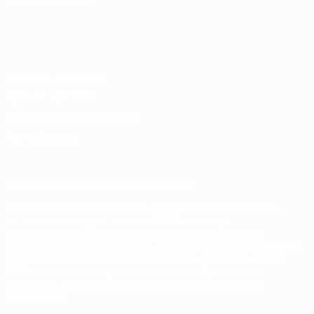
СМЕНИТЬ ЯЗЫК
Русский
English
Français
Deutsch
Русский
Español
Italiano
Português
Конфиденциальность
Правила и условия
Правила в отношении cookie
Настройки куки
© 1998-2026 УЕФА. Все права защищены
Название UEFA, логотип УЕФА, а также элементы дизайна,
относящиеся к соревнованиям УЕФА, являются
зарегистрированными торговыми марками УЕФА и/или
охраняются авторским правом. Использование этих торговых
марок в коммерческих целях запрещено. Пользуясь сайтом
UEFA.com, вы тем самым соглашаетесь с Правилами и
условиями, а также с Политикой конфиденциальности
информации.