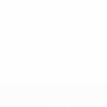
='https://ru.uefa.com/insideuefa/mediaservices/mediarel
%D0%B5%D1%84%D0%B0-%D0%B8%D1%81%D0%BA%D0%B
B8%D0%B8%D1%81%D0%BA%D0%B8%D0%B5-%D0%BA%D0
D1%80%D0%BD%D1%8B%D0%B5-%D0%B8%D0%B7-%D0%B
83%D1%80%D0%BD%D0%B8%D1%80%D0%BE%D0%B2/' >По
Новости