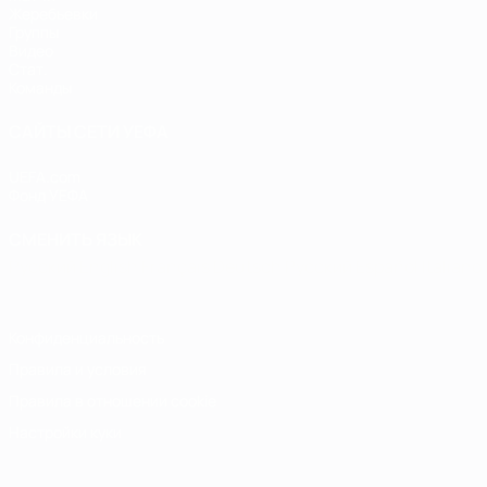
Жеребьевки
Группы
Видео
Стат.
Команды
САЙТЫ СЕТИ УЕФА
UEFA.com
Фонд УЕФА
СМЕНИТЬ ЯЗЫК
Русский
English
Français
Deutsch
Русский
Español
Italiano
Конфиденциальность
Правила и условия
Правила в отношении cookie
Настройки куки