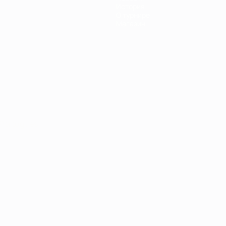
История
О турнире
Магазин
Português