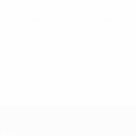
ЕВРО по футзалу
чт 12 дек. 2024
· Основной раунд
* Исключена до дальнейшего уведомления. <a href
%D1%84%D0%B8%D1%84%D0%B0-%D1%83
%D1%80%D0%BE%D1%81%D1%81%D0%
%D1%81%D0%B1%D0%BE%
%D1%82%D1%
ЕВРО по футзалу
Матчи