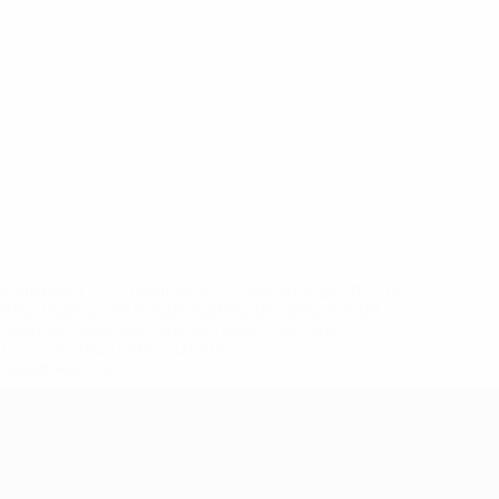
eases/news/0272-148df8afec70-8ace600b6288-1000--
B%D1%8E%D1%87%D0%B8%D0%BB%D0%B8-
%BB%D1%83%D0%B1%D1%8B-%D0%B8-
2%D1%81%D0%B5%D1%85-
дробнее</a>