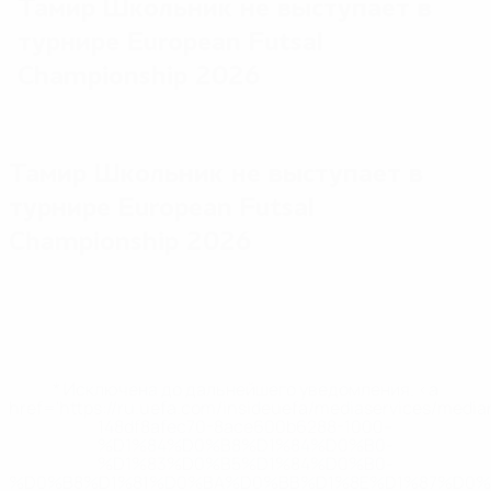
Тамир Школьник не выступает в
турнире European Futsal
Championship 2026
Тамир Школьник не выступает в
турнире European Futsal
Championship 2026
* Исключена до дальнейшего уведомления. <a
href='https://ru.uefa.com/insideuefa/mediaservices/medi
148df8afec70-8ace600b6288-1000--
%D1%84%D0%B8%D1%84%D0%B0-
%D1%83%D0%B5%D1%84%D0%B0-
%D0%B8%D1%81%D0%BA%D0%BB%D1%8E%D1%87%D0%