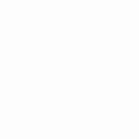
%D1%80%D0%BE%D1%81%D1%81%D0%B8%D0%B8%D1%
%D0%BA%D0%BB%D1%83%D0%B1%D1%8B-%D0%B8-
%D1%81%D0%B1%D0%BE%D1%80%D0%BD%D1%8B%D0%
%D0%B8%D0%B7-%D0%B2%D1%81%D0%B5%D1%85-
%D1%82%D1%83%D1%80%D0%BD%D0%B8%D1%80%D0%
>Подробнее</a>
ЕВРО по футзалу
Матчи
Новости
Жеребьевки
История
Группы
О турнире
Видео
Магазин
Стат.
Команды
САЙТЫ
СЕТИ УЕФА
UEFA.com
Фонд УЕФА