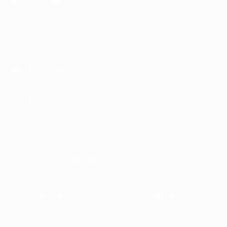
СМЕНИТЬ ЯЗЫК
Русский
English
Français
Deutsch
Русский
Español
Italiano
Português
Конфиденциальность
Правила и условия
Правила в отношении cookie
Настройки куки
© 1998-2026 УЕФА. Все права защищены
Название UEFA, логотип УЕФА, а также элементы дизайна,
относящиеся к соревнованиям УЕФА, являются
зарегистрированными торговыми марками УЕФА и/или
охраняются авторским правом. Использование этих торговых
марок в коммерческих целях запрещено. Пользуясь сайтом
UEFA.com, вы тем самым соглашаетесь с Правилами и
условиями, а также с Политикой конфиденциальности
информации.