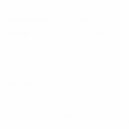
11
8
НОМЕР В КЛУБЕ
НОМЕР В СБОРНОЙ
СТРАНА
ДАТА РОЖДЕНИЯ
Босния и Герцеговина
16.10.1992 (33)
Главное
Вся статистика
8
280
Матчи
Минуты на поле
35 ср. за матч
5
49
Голы
Всего ударов
0,63 ср. за матч
6,13 ср. за матч
3
2
Голевые пасы
Желтые карточки
0,38 ср. за матч
0,25 ср. за матч
0
Красные карточки
* Исключена до дальнейшего уведомления. <a
href='https://ru.uefa.com/insideuefa/mediaservices/medi
148df8afec70-8ace600b6288-1000--