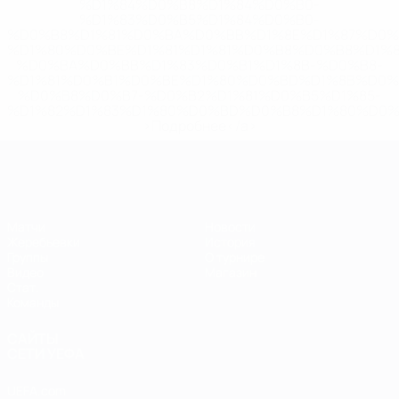
%D1%84%D0%B8%D1%84%D0%B0-
%D1%83%D0%B5%D1%84%D0%B0-
%D0%B8%D1%81%D0%BA%D0%BB%D1%8E%D1%87%D0%
%D1%80%D0%BE%D1%81%D1%81%D0%B8%D0%B8%D1%
%D0%BA%D0%BB%D1%83%D0%B1%D1%8B-%D0%B8-
%D1%81%D0%B1%D0%BE%D1%80%D0%BD%D1%8B%D0%
%D0%B8%D0%B7-%D0%B2%D1%81%D0%B5%D1%85-
%D1%82%D1%83%D1%80%D0%BD%D0%B8%D1%80%D0%
>Подробнее</a>
ЕВРО по футзалу
Матчи
Новости
Жеребьевки
История
Группы
О турнире
Видео
Магазин
Стат.
Команды
САЙТЫ
СЕТИ УЕФА
UEFA.com