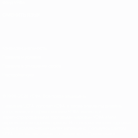
Фонд УЕФА
СМЕНИТЬ ЯЗЫК
Русский
English
Français
Deutsch
Русский
Español
Italiano
Português
Конфиденциальность
Правила и условия
Правила в отношении cookie
Настройки куки
© 1998-2026 УЕФА. Все права защищены
Название UEFA, логотип УЕФА, а также элементы дизайна,
относящиеся к соревнованиям УЕФА, являются
зарегистрированными торговыми марками УЕФА и/или
охраняются авторским правом. Использование этих торговых
марок в коммерческих целях запрещено. Пользуясь сайтом
UEFA.com, вы тем самым соглашаетесь с Правилами и