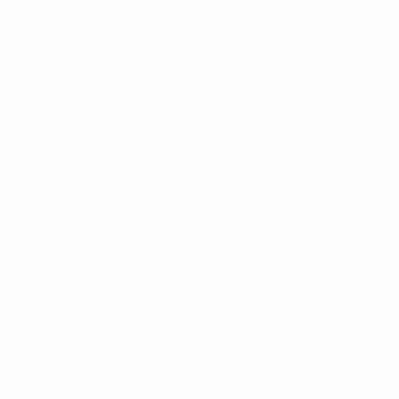
Вся статистика
eases/news/0272-148df8afec70-8ace600b6288-1000--
B%D1%8E%D1%87%D0%B8%D0%BB%D0%B8-
%BB%D1%83%D0%B1%D1%8B-%D0%B8-
2%D1%81%D0%B5%D1%85-
дробнее</a>