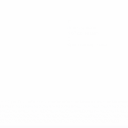
11
Всего ударов
3,67 ср. за матч
0
Красные карточки
='https://ru.uefa.com/insideuefa/mediaservices/mediarel
%D0%B5%D1%84%D0%B0-%D0%B8%D1%81%D0%BA%D0%B
B8%D0%B8%D1%81%D0%BA%D0%B8%D0%B5-%D0%BA%D0
D1%80%D0%BD%D1%8B%D0%B5-%D0%B8%D0%B7-%D0%B
83%D1%80%D0%BD%D0%B8%D1%80%D0%BE%D0%B2/' >По