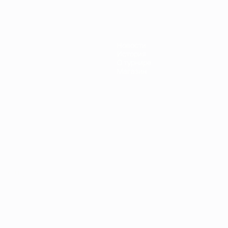
Новости
История
О турнире
Магазин
Português