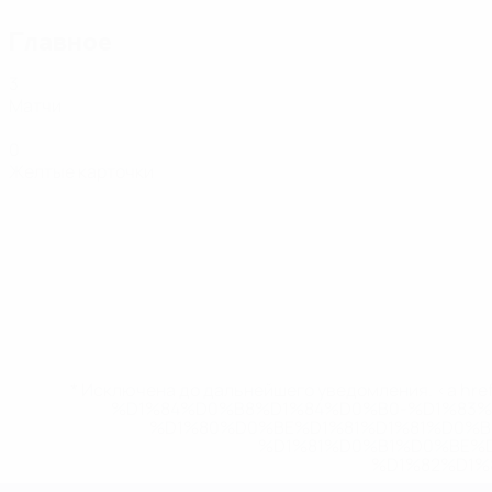
Главное
3
Матчи
0
Желтые карточки
* Исключена до дальнейшего уведомления. <a href
%D1%84%D0%B8%D1%84%D0%B0-%D1%83
%D1%80%D0%BE%D1%81%D1%81%D0%
%D1%81%D0%B1%D0%BE%
%D1%82%D1%