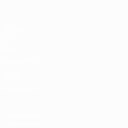
ЕВРО по футзалу
Матчи
Жеребьевки
Группы
Видео
Стат.
Команды
САЙТЫ СЕТИ УЕФА
UEFA.com
Фонд УЕФА
СМЕНИТЬ ЯЗЫК
Русский
English
Français
Deutsch
Русский
Español
Italiano
Конфиденциальность
Правила и условия