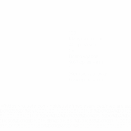
120
Минуты на поле
40 ср. за матч
29
Всего ударов
9,67 ср. за матч
1
Желтые карточки
0,34 ср. за матч
='https://ru.uefa.com/insideuefa/mediaservices/mediarel
%D0%B5%D1%84%D0%B0-%D0%B8%D1%81%D0%BA%D0%B
B8%D0%B8%D1%81%D0%BA%D0%B8%D0%B5-%D0%BA%D0
D1%80%D0%BD%D1%8B%D0%B5-%D0%B8%D0%B7-%D0%B
83%D1%80%D0%BD%D0%B8%D1%80%D0%BE%D0%B2/' >По