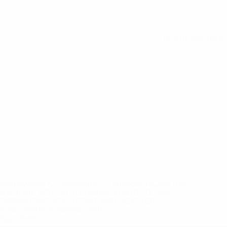
Вся статистика
eases/news/0272-148df8afec70-8ace600b6288-1000--
B%D1%8E%D1%87%D0%B8%D0%BB%D0%B8-
%BB%D1%83%D0%B1%D1%8B-%D0%B8-
2%D1%81%D0%B5%D1%85-
дробнее</a>