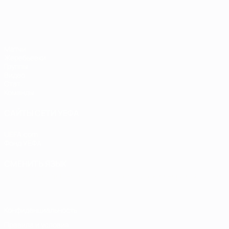
ЕВРО по футзалу
Матчи
Жеребьевки
Группы
Видео
Стат.
Команды
САЙТЫ СЕТИ УЕФА
UEFA.com
Фонд УЕФА
СМЕНИТЬ ЯЗЫК
Русский
English
Français
Deutsch
Русский
Español
Italiano
Конфиденциальность
Правила и условия