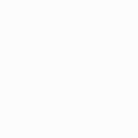
Новости
История
О турнире
Магазин
Português