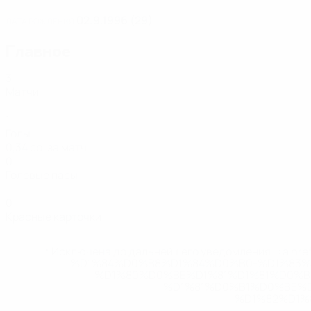
02.9.1996 (29)
ДАТА РОЖДЕНИЯ
Главное
3
Матчи
1
Голы
0,34 ср. за матч
0
Голевые пасы
0
Красные карточки
* Исключена до дальнейшего уведомления. <a href
%D1%84%D0%B8%D1%84%D0%B0-%D1%83
%D1%80%D0%BE%D1%81%D1%81%D0%
%D1%81%D0%B1%D0%BE%
%D1%82%D1%