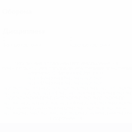
Оборона
Дисциплина
0
0
Желтые карточки
Красные карточки
* Исключена до дальнейшего уведомления. <a
href='https://ru.uefa.com/insideuefa/mediaservices/medi
148df8afec70-8ace600b6288-1000--
%D1%84%D0%B8%D1%84%D0%B0-
%D1%83%D0%B5%D1%84%D0%B0-
%D0%B8%D1%81%D0%BA%D0%BB%D1%8E%D1%87%D0%
%D1%80%D0%BE%D1%81%D1%81%D0%B8%D0%B8%D1%
%D0%BA%D0%BB%D1%83%D0%B1%D1%8B-%D0%B8-
%D1%81%D0%B1%D0%BE%D1%80%D0%BD%D1%8B%D0%
%D0%B8%D0%B7-%D0%B2%D1%81%D0%B5%D1%85-
%D1%82%D1%83%D1%80%D0%BD%D0%B8%D1%80%D0%
>Подробнее</a>
ЕВРО по футзалу