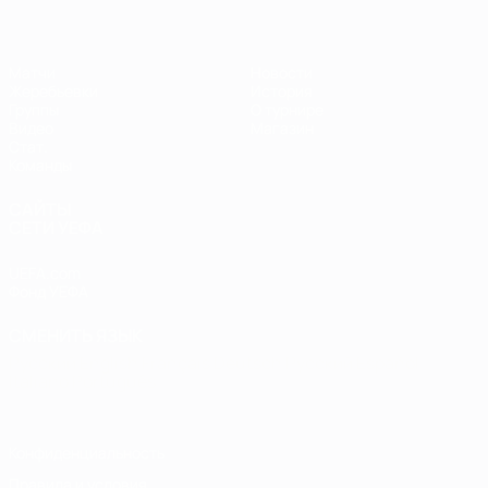
Матчи
Новости
Жеребьевки
История
Группы
О турнире
Видео
Магазин
Стат.
Команды
САЙТЫ
СЕТИ УЕФА
UEFA.com
Фонд УЕФА
СМЕНИТЬ ЯЗЫК
Русский
English
Français
Deutsch
Русский
Español
Italiano
Português
Конфиденциальность
Правила и условия