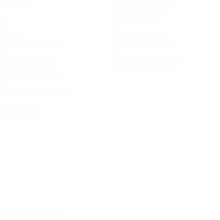
Матчи
Минуты на поле
30 ср. за матч
3
27
Голы
Всего ударов
0,75 ср. за матч
6,75 ср. за матч
1
0
Голевые пасы
Желтые карточки
0,25 ср. за матч
0
Красные карточки
Атака
Передачи