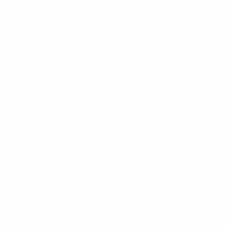
ЕВРО по футзалу
сб 7 февр. 2026
· Матч за третье место
ЕВРО по футзалу
ср 4 февр. 2026
· Полуфиналы
ЕВРО по футзалу
сб 31 янв. 2026
· Четвертьфиналы