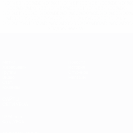
%D1%80%D0%BE%D1%81%D1%81%D0%B8%D0%B8%D1%
%D0%BA%D0%BB%D1%83%D0%B1%D1%8B-%D0%B8-
%D1%81%D0%B1%D0%BE%D1%80%D0%BD%D1%8B%D0%
%D0%B8%D0%B7-%D0%B2%D1%81%D0%B5%D1%85-
%D1%82%D1%83%D1%80%D0%BD%D0%B8%D1%80%D0%
>Подробнее</a>
ЕВРО по футзалу
Матчи
Новости
Жеребьевки
История
Группы
О турнире
Видео
Магазин
Стат.
Команды
САЙТЫ
СЕТИ УЕФА
UEFA.com
Фонд УЕФА