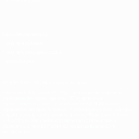
СМЕНИТЬ ЯЗЫК
Русский
English
Français
Deutsch
Русский
Español
Italiano
Português
Конфиденциальность
Правила и условия
Правила в отношении cookie
Настройки куки
© 1998-2026 УЕФА. Все права защищены
Название UEFA, логотип УЕФА, а также элементы дизайна,
относящиеся к соревнованиям УЕФА, являются
зарегистрированными торговыми марками УЕФА и/или
охраняются авторским правом. Использование этих торговых
марок в коммерческих целях запрещено. Пользуясь сайтом
UEFA.com, вы тем самым соглашаетесь с Правилами и
условиями, а также с Политикой конфиденциальности
информации.