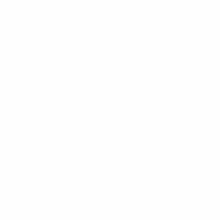
ЕВРО по футзалу
пт 31 янв. 2025
· Основной раунд
* Исключена до дальнейшего уведомления. <a
href='https://ru.uefa.com/insideuefa/mediaservices/medi
148df8afec70-8ace600b6288-1000--
%D1%84%D0%B8%D1%84%D0%B0-
%D1%83%D0%B5%D1%84%D0%B0-
%D0%B8%D1%81%D0%BA%D0%BB%D1%8E%D1%87%D0%