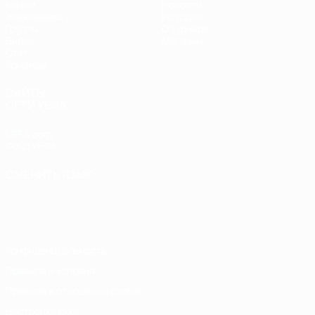
Матчи
Новости
Жеребьевки
История
Группы
О турнире
Видео
Магазин
Стат.
Команды
САЙТЫ
СЕТИ УЕФА
UEFA.com
Фонд УЕФА
СМЕНИТЬ ЯЗЫК
Русский
English
Français
Deutsch
Русский
Español
Italiano
Português
Конфиденциальность
Правила и условия
Правила в отношении cookie
Настройки куки