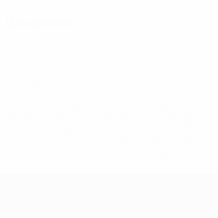
Дисциплина
1
0
Желтые карточки
Красные карточки
* Исключена до дальнейшего уведомления. <a
href='https://ru.uefa.com/insideuefa/mediaservices/medi
148df8afec70-8ace600b6288-1000--
%D1%84%D0%B8%D1%84%D0%B0-
%D1%83%D0%B5%D1%84%D0%B0-
%D0%B8%D1%81%D0%BA%D0%BB%D1%8E%D1%87%D0%
%D1%80%D0%BE%D1%81%D1%81%D0%B8%D0%B8%D1%
%D0%BA%D0%BB%D1%83%D0%B1%D1%8B-%D0%B8-
%D1%81%D0%B1%D0%BE%D1%80%D0%BD%D1%8B%D0%
%D0%B8%D0%B7-%D0%B2%D1%81%D0%B5%D1%85-
%D1%82%D1%83%D1%80%D0%BD%D0%B8%D1%80%D0%
>Подробнее</a>
ЕВРО по футзалу