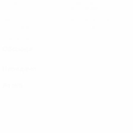
Матчи
Минуты на поле
40 ср. за матч
4
1
Голы
Желтые карточки
0,67 ср. за матч
0,17 ср. за матч
0
Красные карточки
Оборона
Передачи
Атака