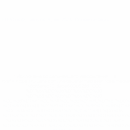
ЕВРО по футзалу
ср 18 дек. 2024
· Основной раунд
* Исключена до дальнейшего уведомления. <a
href='https://ru.uefa.com/insideuefa/mediaservices/medi
148df8afec70-8ace600b6288-1000--
%D1%84%D0%B8%D1%84%D0%B0-
%D1%83%D0%B5%D1%84%D0%B0-
%D0%B8%D1%81%D0%BA%D0%BB%D1%8E%D1%87%D0%
%D1%80%D0%BE%D1%81%D1%81%D0%B8%D0%B8%D1%
%D0%BA%D0%BB%D1%83%D0%B1%D1%8B-%D0%B8-
%D1%81%D0%B1%D0%BE%D1%80%D0%BD%D1%8B%D0%
%D0%B8%D0%B7-%D0%B2%D1%81%D0%B5%D1%85-
%D1%82%D1%83%D1%80%D0%BD%D0%B8%D1%80%D0%