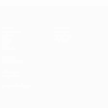
>Подробнее</a>
ЕВРО по футзалу
Матчи
Новости
Жеребьевки
История
Группы
О турнире
Видео
Магазин
Стат.
Команды
САЙТЫ
СЕТИ УЕФА
UEFA.com
Фонд УЕФА
СМЕНИТЬ ЯЗЫК
Русский
English
Français
Deutsch
Русский
Español
Italiano
Português