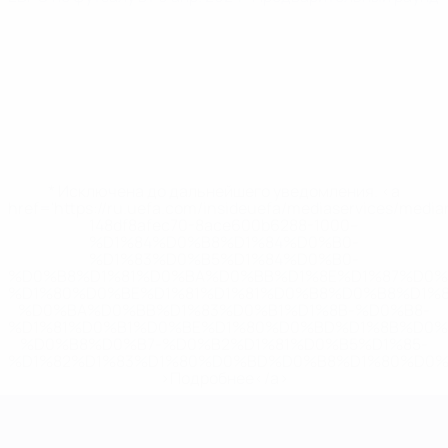
* Исключена до дальнейшего уведомления. <a
href='https://ru.uefa.com/insideuefa/mediaservices/medi
148df8afec70-8ace600b6288-1000--
%D1%84%D0%B8%D1%84%D0%B0-
%D1%83%D0%B5%D1%84%D0%B0-
%D0%B8%D1%81%D0%BA%D0%BB%D1%8E%D1%87%D0%
%D1%80%D0%BE%D1%81%D1%81%D0%B8%D0%B8%D1%
%D0%BA%D0%BB%D1%83%D0%B1%D1%8B-%D0%B8-
%D1%81%D0%B1%D0%BE%D1%80%D0%BD%D1%8B%D0%
%D0%B8%D0%B7-%D0%B2%D1%81%D0%B5%D1%85-
%D1%82%D1%83%D1%80%D0%BD%D0%B8%D1%80%D0%
>Подробнее</a>
ЕВРО по футзалу