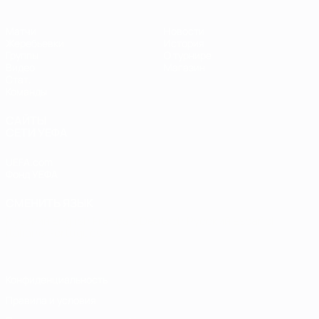
Матчи
Новости
Жеребьевки
История
Группы
О турнире
Видео
Магазин
Стат.
Команды
САЙТЫ
СЕТИ УЕФА
UEFA.com
Фонд УЕФА
СМЕНИТЬ ЯЗЫК
Русский
English
Français
Deutsch
Русский
Español
Italiano
Português
Конфиденциальность
Правила и условия