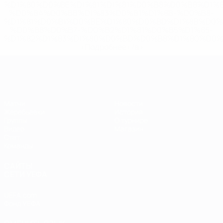
%D1%80%D0%BE%D1%81%D1%81%D0%B8%D0%B8%D1%
%D0%BA%D0%BB%D1%83%D0%B1%D1%8B-%D0%B8-
%D1%81%D0%B1%D0%BE%D1%80%D0%BD%D1%8B%D0%
%D0%B8%D0%B7-%D0%B2%D1%81%D0%B5%D1%85-
%D1%82%D1%83%D1%80%D0%BD%D0%B8%D1%80%D0%
>Подробнее</a>
ЕВРО по футзалу
Матчи
Новости
Жеребьевки
История
Группы
О турнире
Видео
Магазин
Стат.
Команды
САЙТЫ
СЕТИ УЕФА
UEFA.com
Фонд УЕФА