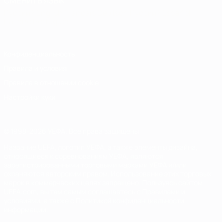
СМЕНИТЬ ЯЗЫК
Русский
English
Français
Deutsch
Русский
Español
Italiano
Português
Конфиденциальность
Правила и условия
Правила в отношении cookie
Настройки куки
© 1998-2026 УЕФА. Все права защищены
Название UEFA, логотип УЕФА, а также элементы дизайна,
относящиеся к соревнованиям УЕФА, являются
зарегистрированными торговыми марками УЕФА и/или
охраняются авторским правом. Использование этих торговых
марок в коммерческих целях запрещено. Пользуясь сайтом
UEFA.com, вы тем самым соглашаетесь с Правилами и
условиями, а также с Политикой конфиденциальности
информации.