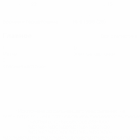
22
15
НОМЕР В КЛУБЕ
НОМЕР В СБОРНОЙ
СТРАНА
ДАТА РОЖДЕНИЯ
Босния и Герцеговина
16.6.1998 (28)
Главное
Вся статистика
1
0
Матчи
Желтые карточки
0
Красные карточки
* Исключена до дальнейшего уведомления. <a
href='https://ru.uefa.com/insideuefa/mediaservices/medi
148df8afec70-8ace600b6288-1000--
%D1%84%D0%B8%D1%84%D0%B0-
%D1%83%D0%B5%D1%84%D0%B0-
%D0%B8%D1%81%D0%BA%D0%BB%D1%8E%D1%87%D0%