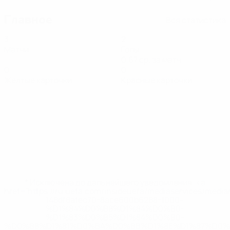
Главное
Вся статистика
3
2
Матчи
Голы
0,67 ср. за матч
0
0
Желтые карточки
Красные карточки
* Исключена до дальнейшего уведомления. <a
href='https://ru.uefa.com/insideuefa/mediaservices/medi
148df8afec70-8ace600b6288-1000--
%D1%84%D0%B8%D1%84%D0%B0-
%D1%83%D0%B5%D1%84%D0%B0-
%D0%B8%D1%81%D0%BA%D0%BB%D1%8E%D1%87%D0%