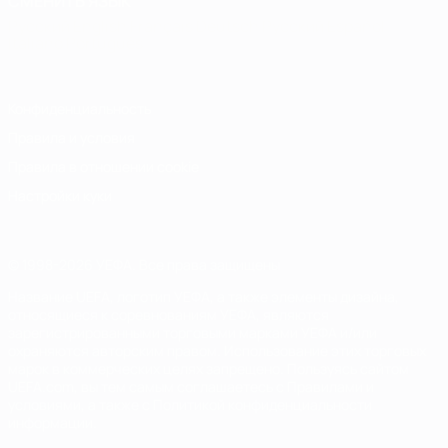
СМЕНИТЬ ЯЗЫК
Русский
English
Français
Deutsch
Русский
Español
Italiano
Português
Конфиденциальность
Правила и условия
Правила в отношении cookie
Настройки куки
© 1998-2026 УЕФА. Все права защищены
Название UEFA, логотип УЕФА, а также элементы дизайна,
относящиеся к соревнованиям УЕФА, являются
зарегистрированными торговыми марками УЕФА и/или
охраняются авторским правом. Использование этих торговых
марок в коммерческих целях запрещено. Пользуясь сайтом
UEFA.com, вы тем самым соглашаетесь с Правилами и
условиями, а также с Политикой конфиденциальности
информации.