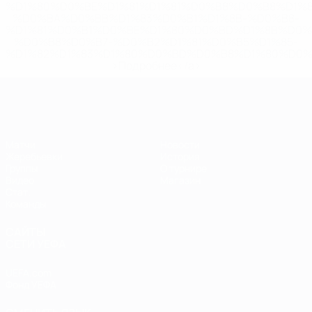
%D1%80%D0%BE%D1%81%D1%81%D0%B8%D0%B8%D1%
%D0%BA%D0%BB%D1%83%D0%B1%D1%8B-%D0%B8-
%D1%81%D0%B1%D0%BE%D1%80%D0%BD%D1%8B%D0%
%D0%B8%D0%B7-%D0%B2%D1%81%D0%B5%D1%85-
%D1%82%D1%83%D1%80%D0%BD%D0%B8%D1%80%D0%
>Подробнее</a>
ЕВРО по футзалу
Матчи
Новости
Жеребьевки
История
Группы
О турнире
Видео
Магазин
Стат.
Команды
САЙТЫ
СЕТИ УЕФА
UEFA.com
Фонд УЕФА