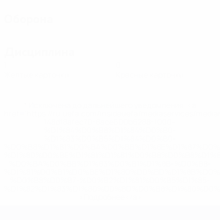
Оборона
Дисциплина
1
0
Желтые карточки
Красные карточки
* Исключена до дальнейшего уведомления. <a
href='https://ru.uefa.com/insideuefa/mediaservices/medi
148df8afec70-8ace600b6288-1000--
%D1%84%D0%B8%D1%84%D0%B0-
%D1%83%D0%B5%D1%84%D0%B0-
%D0%B8%D1%81%D0%BA%D0%BB%D1%8E%D1%87%D0%
%D1%80%D0%BE%D1%81%D1%81%D0%B8%D0%B8%D1%
%D0%BA%D0%BB%D1%83%D0%B1%D1%8B-%D0%B8-
%D1%81%D0%B1%D0%BE%D1%80%D0%BD%D1%8B%D0%
%D0%B8%D0%B7-%D0%B2%D1%81%D0%B5%D1%85-
%D1%82%D1%83%D1%80%D0%BD%D0%B8%D1%80%D0%
>Подробнее</a>
ЕВРО по футзалу