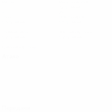
Матчи
Минуты на поле
32 ср. за матч
4
29
Голы
Всего ударов
0,8 ср. за матч
5,8 ср. за матч
1
1
Голевые пасы
Желтые карточки
0,2 ср. за матч
0,2 ср. за матч
0
Красные карточки
Атака
Передачи