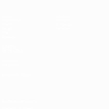
Матчи
Новости
Жеребьевки
История
Группы
О турнире
Видео
Магазин
Стат.
Команды
САЙТЫ
СЕТИ УЕФА
UEFA.com
Фонд УЕФА
СМЕНИТЬ ЯЗЫК
Русский
English
Français
Deutsch
Русский
Español
Italiano
Português
Конфиденциальность
Правила и условия