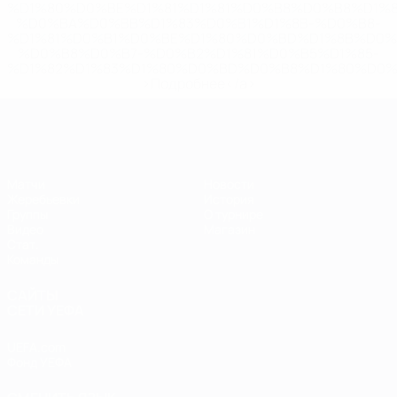
%D1%80%D0%BE%D1%81%D1%81%D0%B8%D0%B8%D1%
%D0%BA%D0%BB%D1%83%D0%B1%D1%8B-%D0%B8-
%D1%81%D0%B1%D0%BE%D1%80%D0%BD%D1%8B%D0%
%D0%B8%D0%B7-%D0%B2%D1%81%D0%B5%D1%85-
%D1%82%D1%83%D1%80%D0%BD%D0%B8%D1%80%D0%
>Подробнее</a>
ЕВРО по футзалу
Матчи
Новости
Жеребьевки
История
Группы
О турнире
Видео
Магазин
Стат.
Команды
САЙТЫ
СЕТИ УЕФА
UEFA.com
Фонд УЕФА