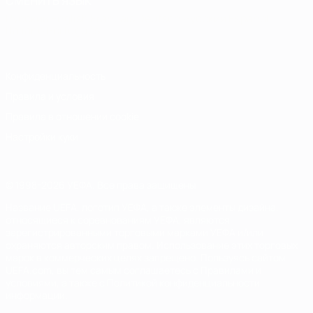
СМЕНИТЬ ЯЗЫК
Русский
English
Français
Deutsch
Русский
Español
Italiano
Português
Конфиденциальность
Правила и условия
Правила в отношении cookie
Настройки куки
© 1998-2026 УЕФА. Все права защищены
Название UEFA, логотип УЕФА, а также элементы дизайна,
относящиеся к соревнованиям УЕФА, являются
зарегистрированными торговыми марками УЕФА и/или
охраняются авторским правом. Использование этих торговых
марок в коммерческих целях запрещено. Пользуясь сайтом
UEFA.com, вы тем самым соглашаетесь с Правилами и
условиями, а также с Политикой конфиденциальности
информации.