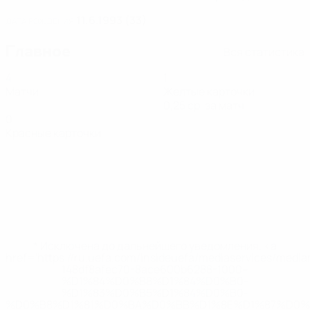
11.6.1993 (33)
ДАТА РОЖДЕНИЯ
Главное
Вся статистика
4
1
Матчи
Желтые карточки
0,25 ср. за матч
0
Красные карточки
* Исключена до дальнейшего уведомления. <a
href='https://ru.uefa.com/insideuefa/mediaservices/medi
148df8afec70-8ace600b6288-1000--
%D1%84%D0%B8%D1%84%D0%B0-
%D1%83%D0%B5%D1%84%D0%B0-
%D0%B8%D1%81%D0%BA%D0%BB%D1%8E%D1%87%D0%