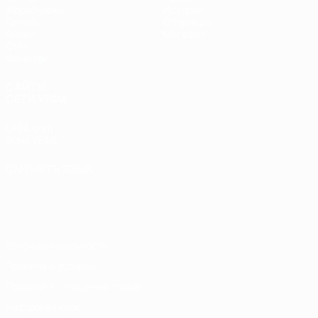
Жеребьевки
История
Группы
О турнире
Видео
Магазин
Стат.
Команды
САЙТЫ
СЕТИ УЕФА
UEFA.com
Фонд УЕФА
СМЕНИТЬ ЯЗЫК
Русский
English
Français
Deutsch
Русский
Español
Italiano
Português
Конфиденциальность
Правила и условия
Правила в отношении cookie
Настройки куки