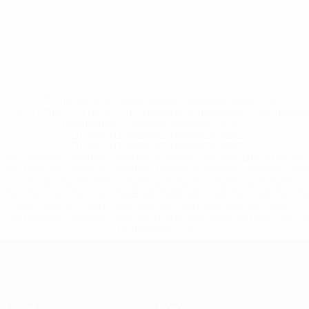
* Исключена до дальнейшего уведомления. <a
href='https://ru.uefa.com/insideuefa/mediaservices/medi
148df8afec70-8ace600b6288-1000--
%D1%84%D0%B8%D1%84%D0%B0-
%D1%83%D0%B5%D1%84%D0%B0-
%D0%B8%D1%81%D0%BA%D0%BB%D1%8E%D1%87%D0%
%D1%80%D0%BE%D1%81%D1%81%D0%B8%D0%B8%D1%
%D0%BA%D0%BB%D1%83%D0%B1%D1%8B-%D0%B8-
%D1%81%D0%B1%D0%BE%D1%80%D0%BD%D1%8B%D0%
%D0%B8%D0%B7-%D0%B2%D1%81%D0%B5%D1%85-
%D1%82%D1%83%D1%80%D0%BD%D0%B8%D1%80%D0%
>Подробнее</a>
ЕВРО по футзалу
Матчи
Новости