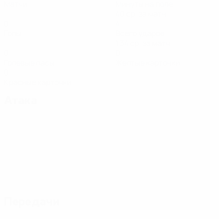
Матчи
Минуты на поле
40 ср. за матч
0
4
Голы
Всего ударов
1,34 ср. за матч
0
0
Голевые пасы
Желтые карточки
0
Красные карточки
Атака
Передачи