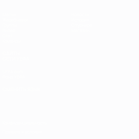
Матчи
Новости
Жеребьевки
История
Группы
О турнире
Видео
Магазин
Стат.
Команды
САЙТЫ
СЕТИ УЕФА
UEFA.com
Фонд УЕФА
СМЕНИТЬ ЯЗЫК
Русский
English
Français
Deutsch
Русский
Español
Italiano
Português
Конфиденциальность
Правила и условия