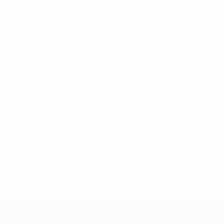
Оборона
Дисциплина
0
0
Желтые карточки
Красные карточки
* Исключена до дальнейшего уведомления. <a
href='https://ru.uefa.com/insideuefa/mediaservices/medi
148df8afec70-8ace600b6288-1000--
%D1%84%D0%B8%D1%84%D0%B0-
%D1%83%D0%B5%D1%84%D0%B0-
%D0%B8%D1%81%D0%BA%D0%BB%D1%8E%D1%87%D0%
%D1%80%D0%BE%D1%81%D1%81%D0%B8%D0%B8%D1%
%D0%BA%D0%BB%D1%83%D0%B1%D1%8B-%D0%B8-
%D1%81%D0%B1%D0%BE%D1%80%D0%BD%D1%8B%D0%
%D0%B8%D0%B7-%D0%B2%D1%81%D0%B5%D1%85-
%D1%82%D1%83%D1%80%D0%BD%D0%B8%D1%80%D0%
>Подробнее</a>
ЕВРО по футзалу