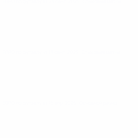
ЕВРО по футзалу
вт 23 сент. 2025
· Стыковые матчи
ЕВРО по футзалу
чт 18 сент. 2025
· Стыковые матчи
ЕВРО по футзалу
вт 15 апр. 2025
· Основной раунд