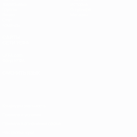
Жеребьевки
История
Группы
О турнире
Видео
Магазин
Стат.
Команды
САЙТЫ
СЕТИ УЕФА
UEFA.com
Фонд УЕФА
СМЕНИТЬ ЯЗЫК
Русский
English
Français
Deutsch
Русский
Español
Italiano
Português
Конфиденциальность
Правила и условия
Правила в отношении cookie
Настройки куки