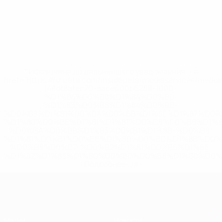
* Исключена до дальнейшего уведомления. <a
href='https://ru.uefa.com/insideuefa/mediaservices/medi
148df8afec70-8ace600b6288-1000--
%D1%84%D0%B8%D1%84%D0%B0-
%D1%83%D0%B5%D1%84%D0%B0-
%D0%B8%D1%81%D0%BA%D0%BB%D1%8E%D1%87%D0%
%D1%80%D0%BE%D1%81%D1%81%D0%B8%D0%B8%D1%
%D0%BA%D0%BB%D1%83%D0%B1%D1%8B-%D0%B8-
%D1%81%D0%B1%D0%BE%D1%80%D0%BD%D1%8B%D0%
%D0%B8%D0%B7-%D0%B2%D1%81%D0%B5%D1%85-
%D1%82%D1%83%D1%80%D0%BD%D0%B8%D1%80%D0%
>Подробнее</a>
ЕВРО по футзалу
Матчи
Новости