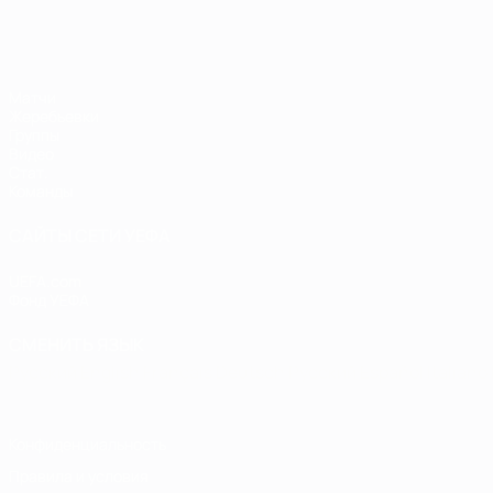
ЕВРО по футзалу
Матчи
Жеребьевки
Группы
Видео
Стат.
Команды
САЙТЫ СЕТИ УЕФА
UEFA.com
Фонд УЕФА
СМЕНИТЬ ЯЗЫК
Русский
English
Français
Deutsch
Русский
Español
Italiano
Конфиденциальность
Правила и условия