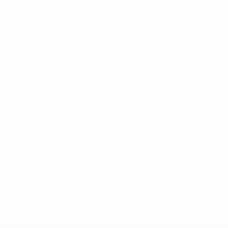
10.5.1998 (28)
ДАТА РОЖДЕНИЯ
Главное
3
Матчи
0
Красные карточки
* Исключена до дальнейшего уведомления. <a href
%D1%84%D0%B8%D1%84%D0%B0-%D1%83
%D1%80%D0%BE%D1%81%D1%81%D0%
%D1%81%D0%B1%D0%BE%
%D1%82%D1%