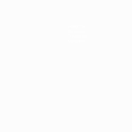
Новости
История
О турнире
Магазин
Português