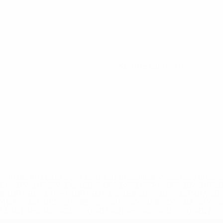
0
Желтые карточки
='https://ru.uefa.com/insideuefa/mediaservices/mediarel
%D0%B5%D1%84%D0%B0-%D0%B8%D1%81%D0%BA%D0%B
B8%D0%B8%D1%81%D0%BA%D0%B8%D0%B5-%D0%BA%D0
D1%80%D0%BD%D1%8B%D0%B5-%D0%B8%D0%B7-%D0%B
83%D1%80%D0%BD%D0%B8%D1%80%D0%BE%D0%B2/' >По