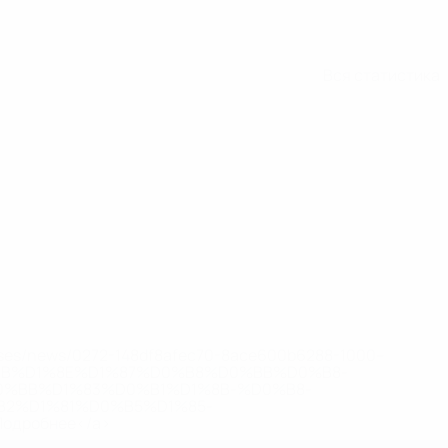
Вся статистика
eases/news/0272-148df8afec70-8ace600b6288-1000--
B%D1%8E%D1%87%D0%B8%D0%BB%D0%B8-
%BB%D1%83%D0%B1%D1%8B-%D0%B8-
2%D1%81%D0%B5%D1%85-
дробнее</a>