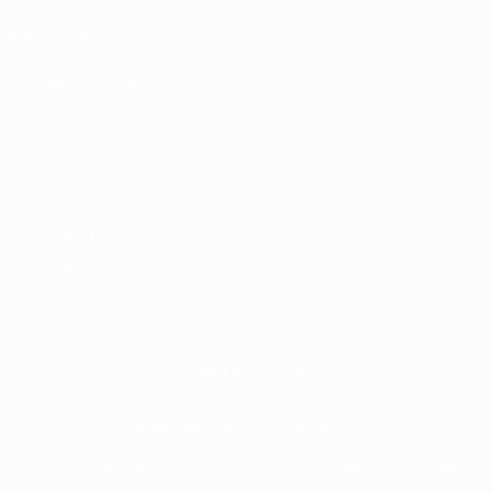
UEFA.com
Фонд УЕФА
СМЕНИТЬ ЯЗЫК
Русский
English
Français
Deutsch
Русский
Español
Italiano
Português
Конфиденциальность
Правила и условия
Правила в отношении cookie
Настройки куки
© 1998-2026 УЕФА. Все права защищены
Название UEFA, логотип УЕФА, а также элементы дизайна,
относящиеся к соревнованиям УЕФА, являются
зарегистрированными торговыми марками УЕФА и/или
охраняются авторским правом. Использование этих торговых
марок в коммерческих целях запрещено. Пользуясь сайтом