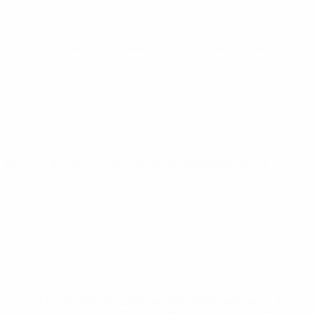
ЕВРО по футзалу
вт 4 февр. 2025
· Основной раунд
ЕВРО по футзалу
чт 30 янв. 2025
· Основной раунд
* Исключена до дальнейшего уведомления. <a
href='https://ru.uefa.com/insideuefa/mediaservices/medi