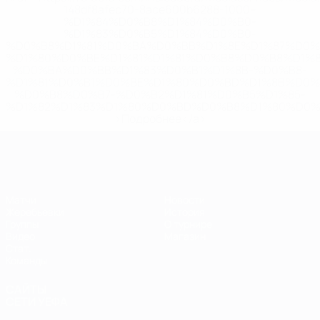
148df8afec70-8ace600b6288-1000--
%D1%84%D0%B8%D1%84%D0%B0-
%D1%83%D0%B5%D1%84%D0%B0-
%D0%B8%D1%81%D0%BA%D0%BB%D1%8E%D1%87%D0%
%D1%80%D0%BE%D1%81%D1%81%D0%B8%D0%B8%D1%
%D0%BA%D0%BB%D1%83%D0%B1%D1%8B-%D0%B8-
%D1%81%D0%B1%D0%BE%D1%80%D0%BD%D1%8B%D0%
%D0%B8%D0%B7-%D0%B2%D1%81%D0%B5%D1%85-
%D1%82%D1%83%D1%80%D0%BD%D0%B8%D1%80%D0%
>Подробнее</a>
ЕВРО по футзалу
Матчи
Новости
Жеребьевки
История
Группы
О турнире
Видео
Магазин
Стат.
Команды
САЙТЫ
СЕТИ УЕФА