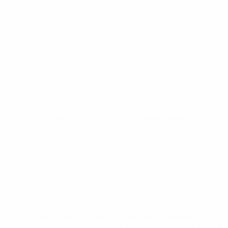
ЕВРО по футзалу
ср 16 апр. 2025
· Основной раунд
ЕВРО по футзалу
пт 11 апр. 2025
· Основной раунд
* Исключена до дальнейшего уведомления. <a
href='https://ru.uefa.com/insideuefa/mediaservices/medi