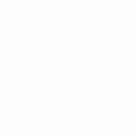
UEFA.com
Фонд УЕФА
СМЕНИТЬ ЯЗЫК
Русский
English
Français
Deutsch
Русский
Español
Italiano
Português
Конфиденциальность
Правила и условия
Правила в отношении cookie
Настройки куки
© 1998-2026 УЕФА. Все права защищены
Название UEFA, логотип УЕФА, а также элементы дизайна,
относящиеся к соревнованиям УЕФА, являются
зарегистрированными торговыми марками УЕФА и/или
охраняются авторским правом. Использование этих торговых
марок в коммерческих целях запрещено. Пользуясь сайтом