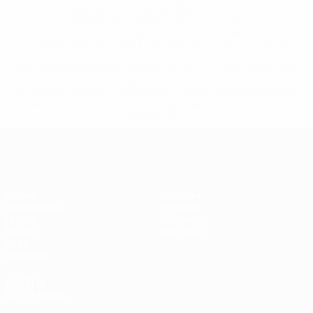
148df8afec70-8ace600b6288-1000--
%D1%84%D0%B8%D1%84%D0%B0-
%D1%83%D0%B5%D1%84%D0%B0-
%D0%B8%D1%81%D0%BA%D0%BB%D1%8E%D1%87%D0%
%D1%80%D0%BE%D1%81%D1%81%D0%B8%D0%B8%D1%
%D0%BA%D0%BB%D1%83%D0%B1%D1%8B-%D0%B8-
%D1%81%D0%B1%D0%BE%D1%80%D0%BD%D1%8B%D0%
%D0%B8%D0%B7-%D0%B2%D1%81%D0%B5%D1%85-
%D1%82%D1%83%D1%80%D0%BD%D0%B8%D1%80%D0%
>Подробнее</a>
ЕВРО по футзалу
Матчи
Новости
Жеребьевки
История
Группы
О турнире
Видео
Магазин
Стат.
Команды
САЙТЫ
СЕТИ УЕФА