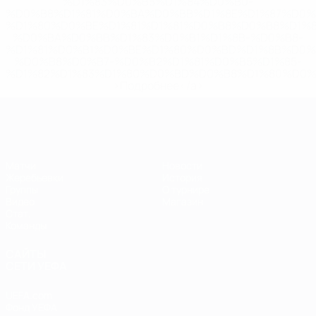
%D1%83%D0%B5%D1%84%D0%B0-
%D0%B8%D1%81%D0%BA%D0%BB%D1%8E%D1%87%D0%
%D1%80%D0%BE%D1%81%D1%81%D0%B8%D0%B8%D1%
%D0%BA%D0%BB%D1%83%D0%B1%D1%8B-%D0%B8-
%D1%81%D0%B1%D0%BE%D1%80%D0%BD%D1%8B%D0%
%D0%B8%D0%B7-%D0%B2%D1%81%D0%B5%D1%85-
%D1%82%D1%83%D1%80%D0%BD%D0%B8%D1%80%D0%
>Подробнее</a>
ЕВРО по футзалу
Матчи
Новости
Жеребьевки
История
Группы
О турнире
Видео
Магазин
Стат.
Команды
САЙТЫ
СЕТИ УЕФА
UEFA.com
Фонд УЕФА