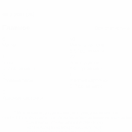
ДАТА РОЖДЕНИЯ
08.2.2001 (25)
Главное
Вся статистика
6
40
Матчи
Минуты на поле
6,67 ср. за матч
1
22
Голы
Всего ударов
0,17 ср. за матч
3,67 ср. за матч
0
1
Голевые пасы
Желтые карточки
0,17 ср. за матч
0
Красные карточки
* Исключена до дальнейшего уведомления. <a
href='https://ru.uefa.com/insideuefa/mediaservices/medi
148df8afec70-8ace600b6288-1000--
%D1%84%D0%B8%D1%84%D0%B0-