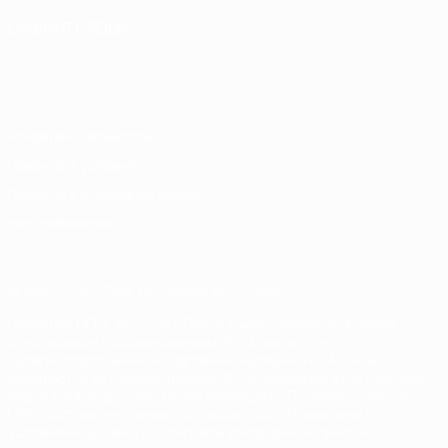
СМЕНИТЬ ЯЗЫК
Русский
English
Français
Deutsch
Русский
Español
Italiano
Português
Конфиденциальность
Правила и условия
Правила в отношении cookie
Настройки куки
© 1998-2026 УЕФА. Все права защищены
Название UEFA, логотип УЕФА, а также элементы дизайна,
относящиеся к соревнованиям УЕФА, являются
зарегистрированными торговыми марками УЕФА и/или
охраняются авторским правом. Использование этих торговых
марок в коммерческих целях запрещено. Пользуясь сайтом
UEFA.com, вы тем самым соглашаетесь с Правилами и
условиями, а также с Политикой конфиденциальности