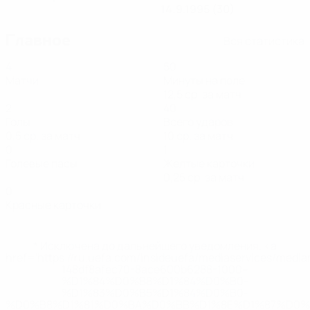
14.9.1995 (30)
Главное
Вся статистика
4
50
Матчи
Минуты на поле
12,5 ср. за матч
2
40
Голы
Всего ударов
0,5 ср. за матч
10 ср. за матч
0
1
Голевые пасы
Желтые карточки
0,25 ср. за матч
0
Красные карточки
* Исключена до дальнейшего уведомления. <a
href='https://ru.uefa.com/insideuefa/mediaservices/medi
148df8afec70-8ace600b6288-1000--
%D1%84%D0%B8%D1%84%D0%B0-
%D1%83%D0%B5%D1%84%D0%B0-
%D0%B8%D1%81%D0%BA%D0%BB%D1%8E%D1%87%D0%