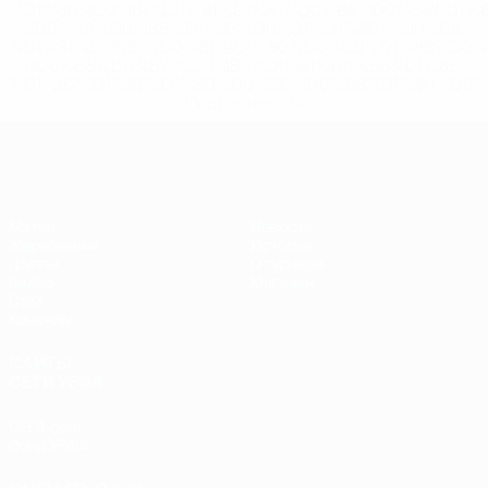
%D1%80%D0%BE%D1%81%D1%81%D0%B8%D0%B8%D1%
%D0%BA%D0%BB%D1%83%D0%B1%D1%8B-%D0%B8-
%D1%81%D0%B1%D0%BE%D1%80%D0%BD%D1%8B%D0%
%D0%B8%D0%B7-%D0%B2%D1%81%D0%B5%D1%85-
%D1%82%D1%83%D1%80%D0%BD%D0%B8%D1%80%D0%
>Подробнее</a>
ЕВРО по футзалу
Матчи
Новости
Жеребьевки
История
Группы
О турнире
Видео
Магазин
Стат.
Команды
САЙТЫ
СЕТИ УЕФА
UEFA.com
Фонд УЕФА