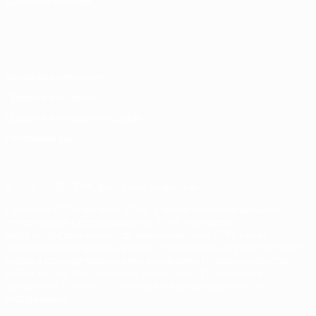
СМЕНИТЬ ЯЗЫК
Русский
English
Français
Deutsch
Русский
Español
Italiano
Português
Конфиденциальность
Правила и условия
Правила в отношении cookie
Настройки куки
© 1998-2026 УЕФА. Все права защищены
Название UEFA, логотип УЕФА, а также элементы дизайна,
относящиеся к соревнованиям УЕФА, являются
зарегистрированными торговыми марками УЕФА и/или
охраняются авторским правом. Использование этих торговых
марок в коммерческих целях запрещено. Пользуясь сайтом
UEFA.com, вы тем самым соглашаетесь с Правилами и
условиями, а также с Политикой конфиденциальности
информации.