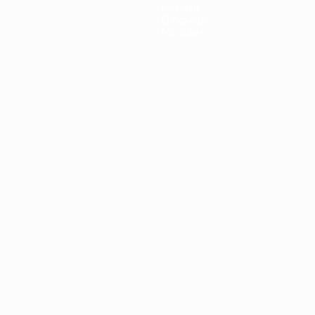
История
О турнире
Магазин
Português