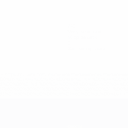
240
Минуты на поле
40 ср. за матч
0
Желтые карточки
='https://ru.uefa.com/insideuefa/mediaservices/mediarel
%D0%B5%D1%84%D0%B0-%D0%B8%D1%81%D0%BA%D0%B
B8%D0%B8%D1%81%D0%BA%D0%B8%D0%B5-%D0%BA%D0
D1%80%D0%BD%D1%8B%D0%B5-%D0%B8%D0%B7-%D0%B
83%D1%80%D0%BD%D0%B8%D1%80%D0%BE%D0%B2/' >По
Новости