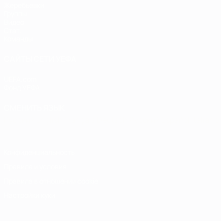
Жеребьевки
Группы
Видео
Стат.
Команды
САЙТЫ СЕТИ УЕФА
UEFA.com
Фонд УЕФА
СМЕНИТЬ ЯЗЫК
Русский
English
Français
Deutsch
Русский
Español
Italiano
Конфиденциальность
Правила и условия
Правила в отношении cookie
Настройки куки