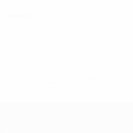
Игрок матча: Пиплица
Главное
6
Матчи
0
Голы
0
Красные карточки
* Исключена до дальнейшего уведомления. <a href
%D1%84%D0%B8%D1%84%D0%B0-%D1%83
%D1%80%D0%BE%D1%81%D1%81%D0%
%D1%81%D0%B1%D0%BE%
%D1%82%D1%
ЕВРО по футзалу
Матчи