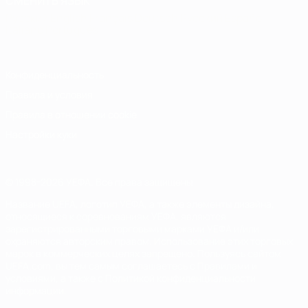
СМЕНИТЬ ЯЗЫК
Русский
English
Français
Deutsch
Русский
Español
Italiano
Português
Конфиденциальность
Правила и условия
Правила в отношении cookie
Настройки куки
© 1998-2026 УЕФА. Все права защищены
Название UEFA, логотип УЕФА, а также элементы дизайна,
относящиеся к соревнованиям УЕФА, являются
зарегистрированными торговыми марками УЕФА и/или
охраняются авторским правом. Использование этих торговых
марок в коммерческих целях запрещено. Пользуясь сайтом
UEFA.com, вы тем самым соглашаетесь с Правилами и
условиями, а также с Политикой конфиденциальности
информации.