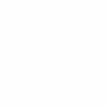
Главное
Вся статистика
3
120
Матчи
Минуты на поле
40 ср. за матч
0
7
Голы
Всего ударов
2,34 ср. за матч
0
1
Голевые пасы
Желтые карточки
0,34 ср. за матч
0
Красные карточки
* Исключена до дальнейшего уведомления. <a
href='https://ru.uefa.com/insideuefa/mediaservices/medi
148df8afec70-8ace600b6288-1000--
%D1%84%D0%B8%D1%84%D0%B0-
%D1%83%D0%B5%D1%84%D0%B0-
%D0%B8%D1%81%D0%BA%D0%BB%D1%8E%D1%87%D0%