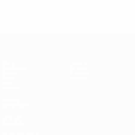
%D1%80%D0%BE%D1%81%D1%81%D0%B8%D0%B8%D1%
%D0%BA%D0%BB%D1%83%D0%B1%D1%8B-%D0%B8-
%D1%81%D0%B1%D0%BE%D1%80%D0%BD%D1%8B%D0%
%D0%B8%D0%B7-%D0%B2%D1%81%D0%B5%D1%85-
%D1%82%D1%83%D1%80%D0%BD%D0%B8%D1%80%D0%
>Подробнее</a>
ЕВРО по футзалу
Матчи
Новости
Жеребьевки
История
Группы
О турнире
Видео
Магазин
Стат.
Команды
САЙТЫ
СЕТИ УЕФА
UEFA.com
Фонд УЕФА