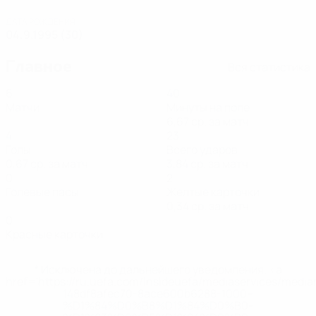
ДАТА РОЖДЕНИЯ
04.9.1995 (30)
Главное
Вся статистика
6
40
Матчи
Минуты на поле
6,67 ср. за матч
4
23
Голы
Всего ударов
0,67 ср. за матч
3,84 ср. за матч
0
2
Голевые пасы
Желтые карточки
0,34 ср. за матч
0
Красные карточки
* Исключена до дальнейшего уведомления. <a
href='https://ru.uefa.com/insideuefa/mediaservices/medi
148df8afec70-8ace600b6288-1000--
%D1%84%D0%B8%D1%84%D0%B0-