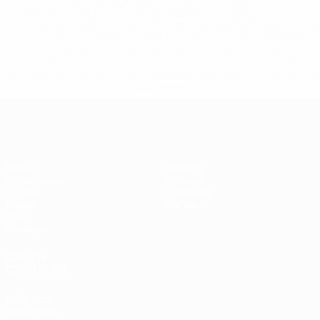
%D1%83%D0%B5%D1%84%D0%B0-
%D0%B8%D1%81%D0%BA%D0%BB%D1%8E%D1%87%D0%
%D1%80%D0%BE%D1%81%D1%81%D0%B8%D0%B8%D1%
%D0%BA%D0%BB%D1%83%D0%B1%D1%8B-%D0%B8-
%D1%81%D0%B1%D0%BE%D1%80%D0%BD%D1%8B%D0%
%D0%B8%D0%B7-%D0%B2%D1%81%D0%B5%D1%85-
%D1%82%D1%83%D1%80%D0%BD%D0%B8%D1%80%D0%
>Подробнее</a>
ЕВРО по футзалу
Матчи
Новости
Жеребьевки
История
Группы
О турнире
Видео
Магазин
Стат.
Команды
САЙТЫ
СЕТИ УЕФА
UEFA.com
Фонд УЕФА