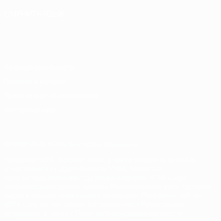
СМЕНИТЬ ЯЗЫК
Русский
English
Français
Deutsch
Русский
Español
Italiano
Português
Конфиденциальность
Правила и условия
Правила в отношении cookie
Настройки куки
© 1998-2026 УЕФА. Все права защищены
Название UEFA, логотип УЕФА, а также элементы дизайна,
относящиеся к соревнованиям УЕФА, являются
зарегистрированными торговыми марками УЕФА и/или
охраняются авторским правом. Использование этих торговых
марок в коммерческих целях запрещено. Пользуясь сайтом
UEFA.com, вы тем самым соглашаетесь с Правилами и
условиями, а также с Политикой конфиденциальности