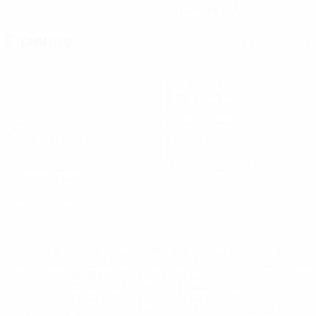
30.12.1992 (33)
Главное
Вся статистика
5
40
Матчи
Минуты на поле
8 ср. за матч
1
5
Голы
Всего ударов
0,2 ср. за матч
1 ср. за матч
1
0
Голевые пасы
Желтые карточки
0,2 ср. за матч
0
Красные карточки
* Исключена до дальнейшего уведомления. <a
href='https://ru.uefa.com/insideuefa/mediaservices/medi
148df8afec70-8ace600b6288-1000--
%D1%84%D0%B8%D1%84%D0%B0-
%D1%83%D0%B5%D1%84%D0%B0-
%D0%B8%D1%81%D0%BA%D0%BB%D1%8E%D1%87%D0%