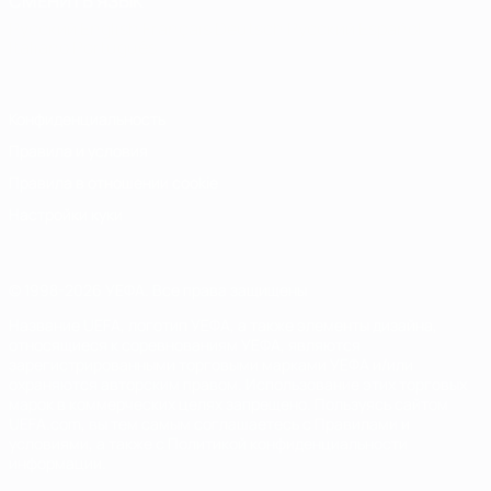
СМЕНИТЬ ЯЗЫК
Русский
English
Français
Deutsch
Русский
Español
Italiano
Português
Конфиденциальность
Правила и условия
Правила в отношении cookie
Настройки куки
© 1998-2026 УЕФА. Все права защищены
Название UEFA, логотип УЕФА, а также элементы дизайна,
относящиеся к соревнованиям УЕФА, являются
зарегистрированными торговыми марками УЕФА и/или
охраняются авторским правом. Использование этих торговых
марок в коммерческих целях запрещено. Пользуясь сайтом
UEFA.com, вы тем самым соглашаетесь с Правилами и
условиями, а также с Политикой конфиденциальности
информации.