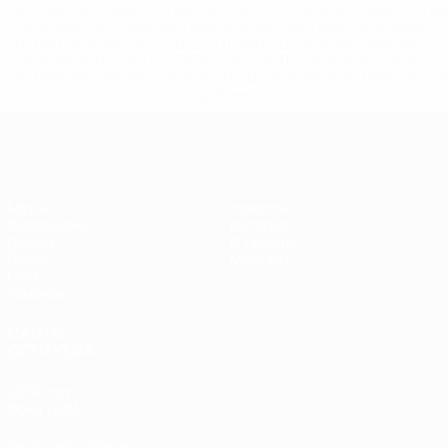
%D1%80%D0%BE%D1%81%D1%81%D0%B8%D0%B8%D1%
%D0%BA%D0%BB%D1%83%D0%B1%D1%8B-%D0%B8-
%D1%81%D0%B1%D0%BE%D1%80%D0%BD%D1%8B%D0%
%D0%B8%D0%B7-%D0%B2%D1%81%D0%B5%D1%85-
%D1%82%D1%83%D1%80%D0%BD%D0%B8%D1%80%D0%
>Подробнее</a>
ЕВРО по футзалу
Матчи
Новости
Жеребьевки
История
Группы
О турнире
Видео
Магазин
Стат.
Команды
САЙТЫ
СЕТИ УЕФА
UEFA.com
Фонд УЕФА