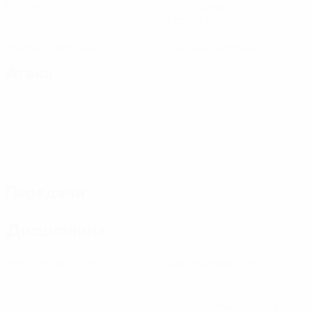
Матчи
Всего ударов
2 ср. за матч
0
0
Желтые карточки
Красные карточки
Атака
Передачи
Дисциплина
0
0
Желтые карточки
Красные карточки
* Исключена до дальнейшего уведомления. <a