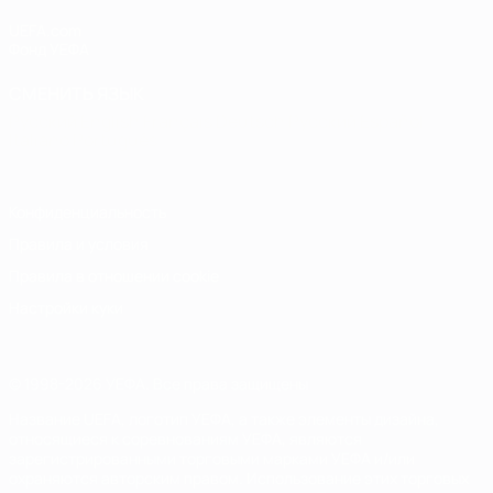
UEFA.com
Фонд УЕФА
СМЕНИТЬ ЯЗЫК
Русский
English
Français
Deutsch
Русский
Español
Italiano
Português
Конфиденциальность
Правила и условия
Правила в отношении cookie
Настройки куки
© 1998-2026 УЕФА. Все права защищены
Название UEFA, логотип УЕФА, а также элементы дизайна,
относящиеся к соревнованиям УЕФА, являются
зарегистрированными торговыми марками УЕФА и/или
охраняются авторским правом. Использование этих торговых