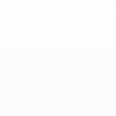
href='https://ru.uefa.com/insideuefa/mediaservices/medi
148df8afec70-8ace600b6288-1000--
%D1%84%D0%B8%D1%84%D0%B0-
%D1%83%D0%B5%D1%84%D0%B0-
%D0%B8%D1%81%D0%BA%D0%BB%D1%8E%D1%87%D0%
%D1%80%D0%BE%D1%81%D1%81%D0%B8%D0%B8%D1%
%D0%BA%D0%BB%D1%83%D0%B1%D1%8B-%D0%B8-
%D1%81%D0%B1%D0%BE%D1%80%D0%BD%D1%8B%D0%
%D0%B8%D0%B7-%D0%B2%D1%81%D0%B5%D1%85-
%D1%82%D1%83%D1%80%D0%BD%D0%B8%D1%80%D0%
>Подробнее</a>
ЕВРО по футзалу
Матчи
Новости
Жеребьевки
История
Группы
О турнире
Видео
Магазин
Стат.
Команды
САЙТЫ
СЕТИ УЕФА