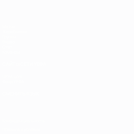
ЕВРО по футзалу
Матчи
Жеребьевки
Группы
Видео
Стат.
Команды
САЙТЫ СЕТИ УЕФА
UEFA.com
Фонд УЕФА
СМЕНИТЬ ЯЗЫК
Русский
English
Français
Deutsch
Русский
Español
Italiano
Конфиденциальность
Правила и условия