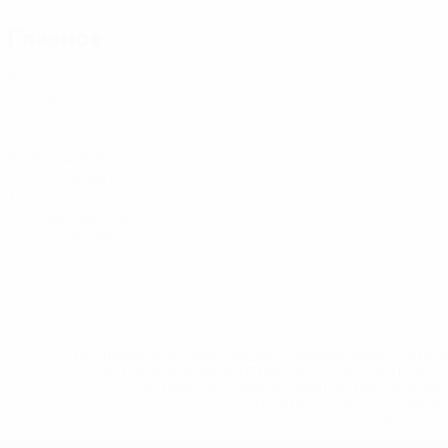
Главное
4
Матчи
17
Всего ударов
4,25 ср. за матч
1
Желтые карточки
0,25 ср. за матч
* Исключена до дальнейшего уведомления. <a href
%D1%84%D0%B8%D1%84%D0%B0-%D1%83
%D1%80%D0%BE%D1%81%D1%81%D0%
%D1%81%D0%B1%D0%BE%
%D1%82%D1%