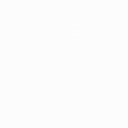
Новости
История
О турнире
Магазин
Português