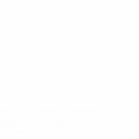
Вся статистика
eases/news/0272-148df8afec70-8ace600b6288-1000--
B%D1%8E%D1%87%D0%B8%D0%BB%D0%B8-
%BB%D1%83%D0%B1%D1%8B-%D0%B8-
2%D1%81%D0%B5%D1%85-
дробнее</a>