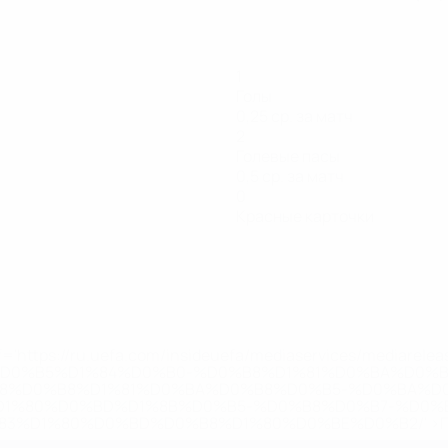
1
Голы
0,25 ср. за матч
2
Голевые пасы
0,5 ср. за матч
0
Красные карточки
='https://ru.uefa.com/insideuefa/mediaservices/mediarel
%D0%B5%D1%84%D0%B0-%D0%B8%D1%81%D0%BA%D0%B
B8%D0%B8%D1%81%D0%BA%D0%B8%D0%B5-%D0%BA%D0
D1%80%D0%BD%D1%8B%D0%B5-%D0%B8%D0%B7-%D0%B
83%D1%80%D0%BD%D0%B8%D1%80%D0%BE%D0%B2/' >По