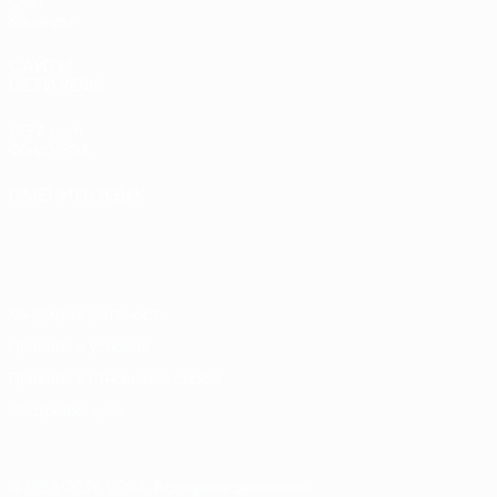
Стат.
Команды
САЙТЫ
СЕТИ УЕФА
UEFA.com
Фонд УЕФА
СМЕНИТЬ ЯЗЫК
Русский
English
Français
Deutsch
Русский
Español
Italiano
Português
Конфиденциальность
Правила и условия
Правила в отношении cookie
Настройки куки
© 1998-2026 УЕФА. Все права защищены