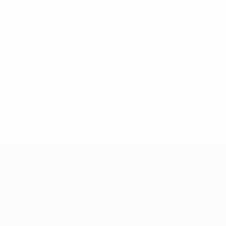
* Исключена до дальнейшего уведомления. <a
href='https://ru.uefa.com/insideuefa/mediaservices/medi
148df8afec70-8ace600b6288-1000--
%D1%84%D0%B8%D1%84%D0%B0-
%D1%83%D0%B5%D1%84%D0%B0-
%D0%B8%D1%81%D0%BA%D0%BB%D1%8E%D1%87%D0%
%D1%80%D0%BE%D1%81%D1%81%D0%B8%D0%B8%D1%
%D0%BA%D0%BB%D1%83%D0%B1%D1%8B-%D0%B8-
%D1%81%D0%B1%D0%BE%D1%80%D0%BD%D1%8B%D0%
%D0%B8%D0%B7-%D0%B2%D1%81%D0%B5%D1%85-
%D1%82%D1%83%D1%80%D0%BD%D0%B8%D1%80%D0%
>Подробнее</a>
ЕВРО по футзалу
Матчи
Новости
Жеребьевки
История
Группы
О турнире
Видео
Магазин