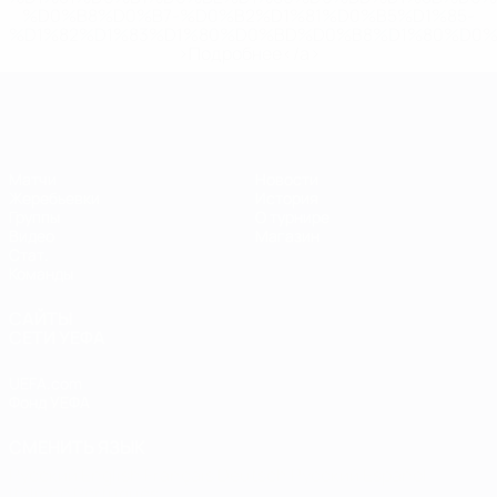
%D0%B8%D0%B7-%D0%B2%D1%81%D0%B5%D1%85-
%D1%82%D1%83%D1%80%D0%BD%D0%B8%D1%80%D0%
>Подробнее</a>
ЕВРО по футзалу
Матчи
Новости
Жеребьевки
История
Группы
О турнире
Видео
Магазин
Стат.
Команды
САЙТЫ
СЕТИ УЕФА
UEFA.com
Фонд УЕФА
СМЕНИТЬ ЯЗЫК
Русский
English
Français
Deutsch
Русский
Español
Italiano
Português