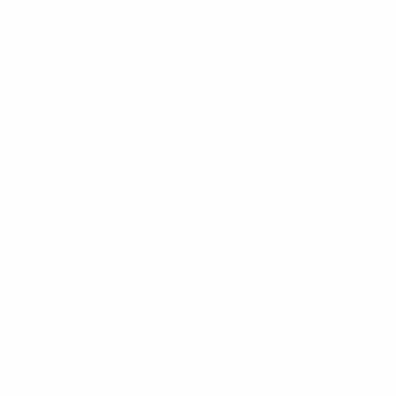
ЕВРО по футзалу
сб 31 янв. 2026
· Четвертьфиналы
ЕВРО по футзалу
ср 28 янв. 2026
· Групповой этап
ЕВРО по футзалу
вс 25 янв. 2026
· Групповой этап