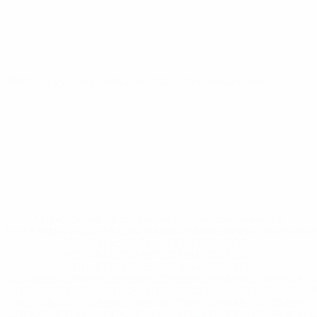
ЕВРО по футзалу
сб 14 дек. 2024
· Основной раунд
* Исключена до дальнейшего уведомления. <a
href='https://ru.uefa.com/insideuefa/mediaservices/medi
148df8afec70-8ace600b6288-1000--
%D1%84%D0%B8%D1%84%D0%B0-
%D1%83%D0%B5%D1%84%D0%B0-
%D0%B8%D1%81%D0%BA%D0%BB%D1%8E%D1%87%D0%
%D1%80%D0%BE%D1%81%D1%81%D0%B8%D0%B8%D1%
%D0%BA%D0%BB%D1%83%D0%B1%D1%8B-%D0%B8-
%D1%81%D0%B1%D0%BE%D1%80%D0%BD%D1%8B%D0%