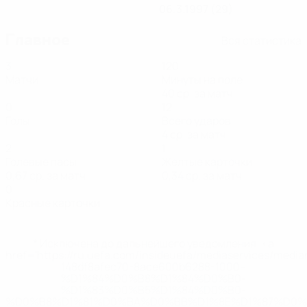
06.3.1997 (29)
Главное
Вся статистика
3
120
Матчи
Минуты на поле
40 ср. за матч
0
12
Голы
Всего ударов
4 ср. за матч
2
1
Голевые пасы
Желтые карточки
0,67 ср. за матч
0,34 ср. за матч
0
Красные карточки
* Исключена до дальнейшего уведомления. <a
href='https://ru.uefa.com/insideuefa/mediaservices/medi
148df8afec70-8ace600b6288-1000--
%D1%84%D0%B8%D1%84%D0%B0-
%D1%83%D0%B5%D1%84%D0%B0-
%D0%B8%D1%81%D0%BA%D0%BB%D1%8E%D1%87%D0%