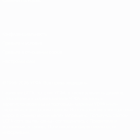
СМЕНИТЬ ЯЗЫК
Русский
English
Français
Deutsch
Русский
Español
Italiano
Português
Конфиденциальность
Правила и условия
Правила в отношении cookie
Настройки куки
© 1998-2026 УЕФА. Все права защищены
Название UEFA, логотип УЕФА, а также элементы дизайна,
относящиеся к соревнованиям УЕФА, являются
зарегистрированными торговыми марками УЕФА и/или
охраняются авторским правом. Использование этих торговых
марок в коммерческих целях запрещено. Пользуясь сайтом
UEFA.com, вы тем самым соглашаетесь с Правилами и
условиями, а также с Политикой конфиденциальности
информации.