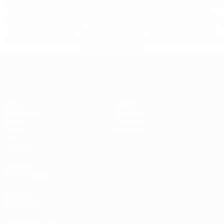
%D1%80%D0%BE%D1%81%D1%81%D0%B8%D0%B8%D1%
%D0%BA%D0%BB%D1%83%D0%B1%D1%8B-%D0%B8-
%D1%81%D0%B1%D0%BE%D1%80%D0%BD%D1%8B%D0%
%D0%B8%D0%B7-%D0%B2%D1%81%D0%B5%D1%85-
%D1%82%D1%83%D1%80%D0%BD%D0%B8%D1%80%D0%
>Подробнее</a>
ЕВРО по футзалу
Матчи
Новости
Жеребьевки
История
Группы
О турнире
Видео
Магазин
Стат.
Команды
САЙТЫ
СЕТИ УЕФА
UEFA.com
Фонд УЕФА