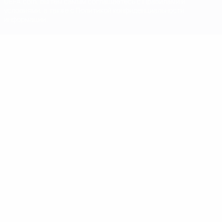
UEFA.com, вы тем самым соглашаетесь с Правилами и
условиями, а также с Политикой конфиденциальности
информации.