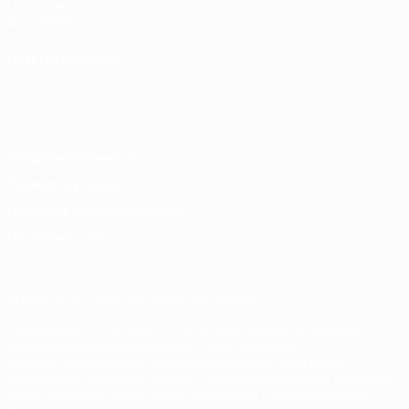
UEFA.com
Фонд УЕФА
СМЕНИТЬ ЯЗЫК
Русский
English
Français
Deutsch
Русский
Español
Italiano
Português
Конфиденциальность
Правила и условия
Правила в отношении cookie
Настройки куки
© 1998-2026 УЕФА. Все права защищены
Название UEFA, логотип УЕФА, а также элементы дизайна,
относящиеся к соревнованиям УЕФА, являются
зарегистрированными торговыми марками УЕФА и/или
охраняются авторским правом. Использование этих торговых
марок в коммерческих целях запрещено. Пользуясь сайтом