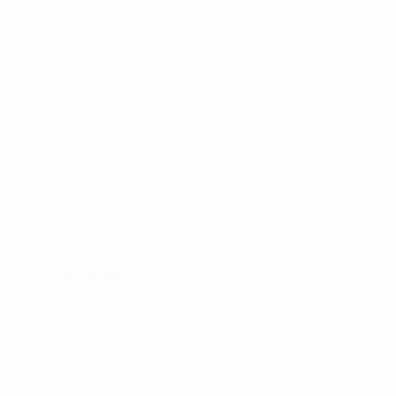
Матчи
Голы
0,17 ср. за матч
1
0
Желтые карточки
Красные карточки
0,17 ср. за матч
Передачи
Атака
Дисциплина
1
0
Желтые карточки
Красные карточки
* Исключена до дальнейшего уведомления. <a
href='https://ru.uefa.com/insideuefa/mediaservices/medi