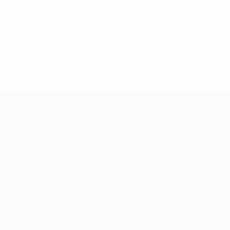
148df8afec70-8ace600b6288-1000--
%D1%84%D0%B8%D1%84%D0%B0-
%D1%83%D0%B5%D1%84%D0%B0-
%D0%B8%D1%81%D0%BA%D0%BB%D1%8E%D1%87%D0%
%D1%80%D0%BE%D1%81%D1%81%D0%B8%D0%B8%D1%
%D0%BA%D0%BB%D1%83%D0%B1%D1%8B-%D0%B8-
%D1%81%D0%B1%D0%BE%D1%80%D0%BD%D1%8B%D0%
%D0%B8%D0%B7-%D0%B2%D1%81%D0%B5%D1%85-
%D1%82%D1%83%D1%80%D0%BD%D0%B8%D1%80%D0%
>Подробнее</a>
ЕВРО по футзалу
Матчи
Новости
Жеребьевки
История
Группы
О турнире
Видео
Магазин
Стат.
Команды
САЙТЫ
СЕТИ УЕФА